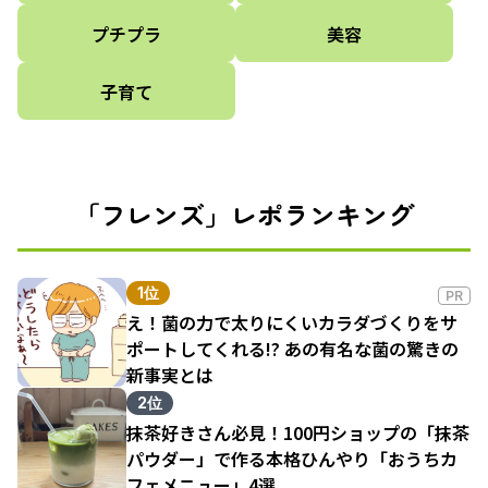
プチプラ
美容
子育て
「フレンズ」レポランキング
1位
PR
え！菌の力で太りにくいカラダづくりをサ
ポートしてくれる!? あの有名な菌の驚きの
新事実とは
2位
抹茶好きさん必見！100円ショップの「抹茶
パウダー」で作る本格ひんやり「おうちカ
フェメニュー」4選