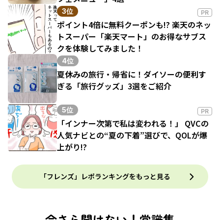
3位
PR
ポイント4倍に無料クーポンも!? 楽天のネッ
トスーパー「楽天マート」のお得なサブス
クを体験してみました！
4位
夏休みの旅行・帰省に！ダイソーの便利す
ぎる「旅行グッズ」3選をご紹介
5位
PR
「インナー次第で私は変われる！」 QVCの
人気ナビとの“夏の下着”選びで、QOLが爆
上がり!?
「フレンズ」レポランキングをもっと見る
今さら聞けない！常識集