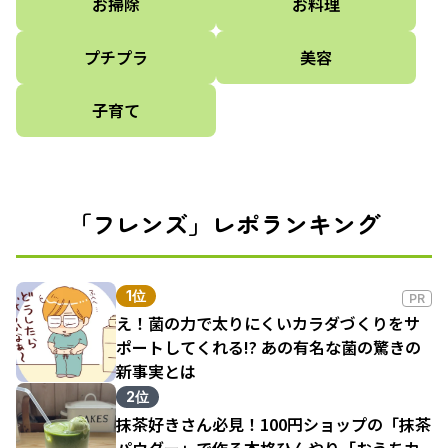
お掃除
お料理
プチプラ
美容
子育て
「フレンズ」レポランキング
1位
PR
え！菌の力で太りにくいカラダづくりをサ
ポートしてくれる!? あの有名な菌の驚きの
新事実とは
2位
抹茶好きさん必見！100円ショップの「抹茶
パウダー」で作る本格ひんやり「おうちカ