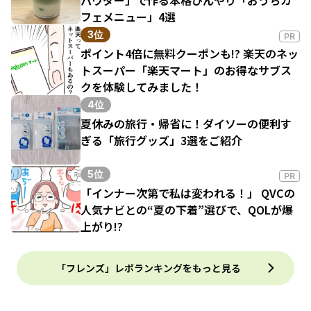
フェメニュー」4選
3位
PR
ポイント4倍に無料クーポンも!? 楽天のネッ
トスーパー「楽天マート」のお得なサブス
クを体験してみました！
4位
夏休みの旅行・帰省に！ダイソーの便利す
ぎる「旅行グッズ」3選をご紹介
5位
PR
「インナー次第で私は変われる！」 QVCの
人気ナビとの“夏の下着”選びで、QOLが爆
上がり!?
「フレンズ」レポランキングをもっと見る