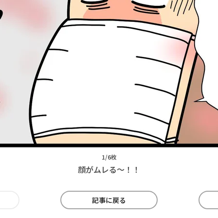
1/6枚
顔がムレる～！！
記事に戻る