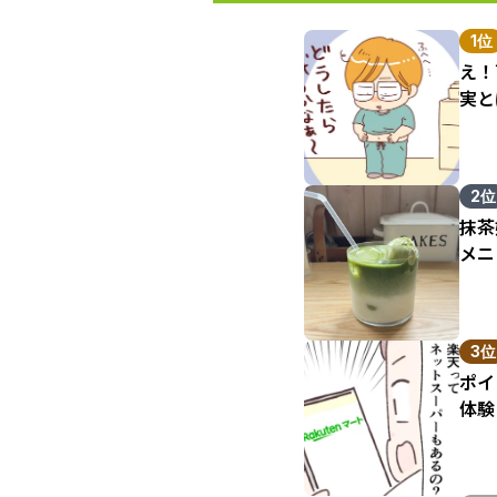
1位
え！
実と
2位
抹茶
メニ
3位
ポイ
体験