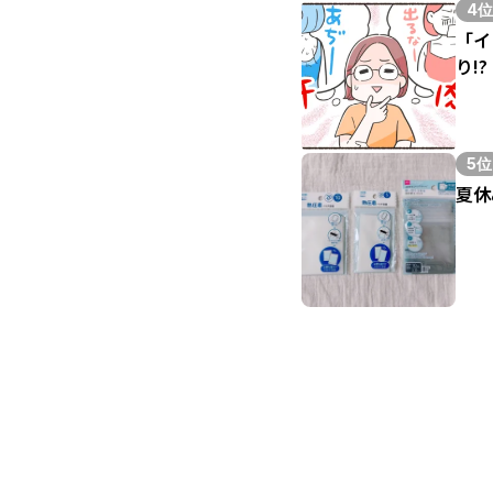
4位
「イ
り!?
5位
夏休