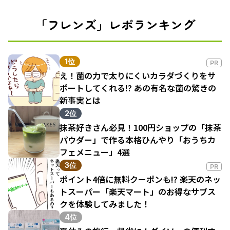
「フレンズ」レポランキング
1位
PR
え！菌の力で太りにくいカラダづくりをサ
ポートしてくれる!? あの有名な菌の驚きの
新事実とは
2位
抹茶好きさん必見！100円ショップの「抹茶
パウダー」で作る本格ひんやり「おうちカ
フェメニュー」4選
3位
PR
ポイント4倍に無料クーポンも!? 楽天のネッ
トスーパー「楽天マート」のお得なサブス
クを体験してみました！
4位