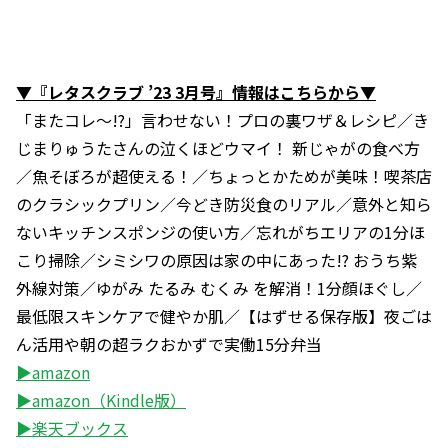
▼『レタスクラブ ’23 3月号』情報はこちらから▼
「またコレ～!?」言わせない！プロの裏ワザ＆レシピ／き
じまりゅうたさんの泣くほどウマイ！ 新じゃがの食べ方
／魚そぼろが超使える！／ちょっとかためが美味！喫茶店
のクラシックプリン／今どき防災食のリアル／意外と知ら
ないキッチンスポンジの使い方／忘れがちエリアの1分ほ
こり掃除／シミシワの原因は家の中にあった!? おうち紫
外線対策／ゆがみ たるみ むくみ を解消！1分顔ほぐし／
最低限スキンケアで健やか肌／【はずせる保存版】夜ごは
ん活用や朝の超ラクおかずで実働15分弁当
▶amazon
▶amazon（Kindle版）
▶楽天ブックス