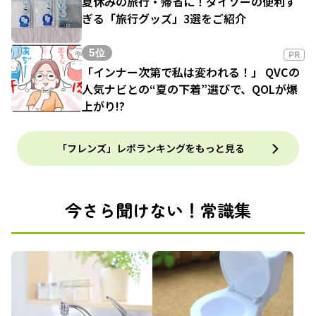
夏休みの旅行・帰省に！ダイソーの便利す
ぎる「旅行グッズ」3選をご紹介
5位
PR
「インナー次第で私は変われる！」 QVCの
人気ナビとの“夏の下着”選びで、QOLが爆
上がり!?
「フレンズ」レポランキングをもっと見る
今さら聞けない！常識集