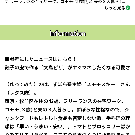
フ リーランスの在宅ワーク。コモモ(２歳娘)と 夫の３人暮らし。
もっと見る
Information
■参考にしたニュースはこちら！
餃子の皮で作る「文鳥ピザ」がすぐマネしたくなる可愛さ
【作ってみた】のは、ずぼら系主婦「スモモスキー」さん
（レタス隊）。
東京・杉並区在住の43歳、フリーランスの在宅ワーク。
コモモ(３歳)と夫の３人暮らし。ずぼらな性格なので、ジ
ャンクフードもレトルト食品も否定しない派。手料理の理
想は「早い・うまい・安い」。トマトとブロッコリーばか
りをモリモリ食べる、コモモの食事づくりに頭を悩ませる