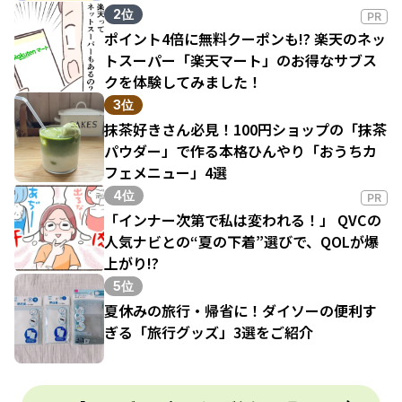
2位
PR
ポイント4倍に無料クーポンも!? 楽天のネッ
トスーパー「楽天マート」のお得なサブス
クを体験してみました！
3位
抹茶好きさん必見！100円ショップの「抹茶
パウダー」で作る本格ひんやり「おうちカ
フェメニュー」4選
4位
PR
「インナー次第で私は変われる！」 QVCの
人気ナビとの“夏の下着”選びで、QOLが爆
上がり!?
5位
夏休みの旅行・帰省に！ダイソーの便利す
ぎる「旅行グッズ」3選をご紹介