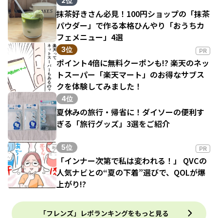
2位
抹茶好きさん必見！100円ショップの「抹茶
パウダー」で作る本格ひんやり「おうちカ
フェメニュー」4選
3位
PR
ポイント4倍に無料クーポンも!? 楽天のネッ
トスーパー「楽天マート」のお得なサブス
クを体験してみました！
4位
夏休みの旅行・帰省に！ダイソーの便利す
ぎる「旅行グッズ」3選をご紹介
5位
PR
「インナー次第で私は変われる！」 QVCの
人気ナビとの“夏の下着”選びで、QOLが爆
上がり!?
「フレンズ」レポランキングをもっと見る