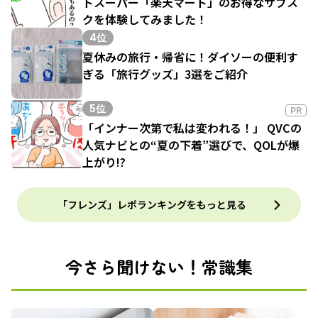
トスーパー「楽天マート」のお得なサブス
クを体験してみました！
4位
夏休みの旅行・帰省に！ダイソーの便利す
ぎる「旅行グッズ」3選をご紹介
5位
PR
「インナー次第で私は変われる！」 QVCの
人気ナビとの“夏の下着”選びで、QOLが爆
上がり!?
「フレンズ」レポランキングをもっと見る
今さら聞けない！常識集