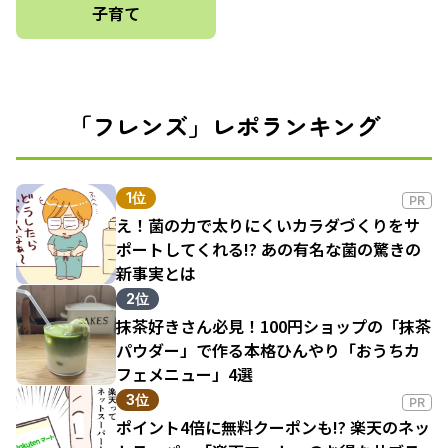
子育て
「フレンズ」レポランキング
1位
PR
え！菌の力で太りにくいカラダづくりをサ
ポートしてくれる!? あの有名な菌の驚きの
新事実とは
2位
抹茶好きさん必見！100円ショップの「抹茶
パウダー」で作る本格ひんやり「おうちカ
フェメニュー」4選
3位
PR
ポイント4倍に無料クーポンも!? 楽天のネッ