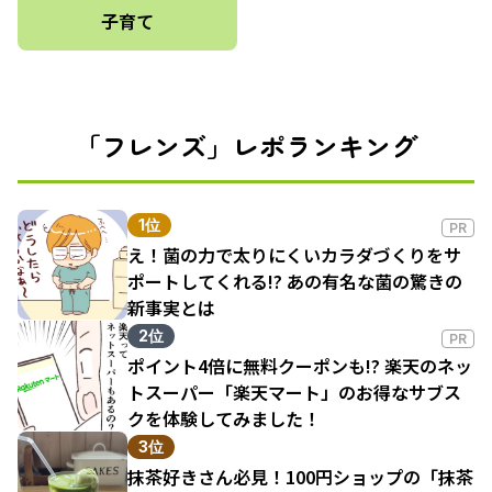
子育て
「フレンズ」レポランキング
1位
PR
え！菌の力で太りにくいカラダづくりをサ
ポートしてくれる!? あの有名な菌の驚きの
新事実とは
2位
PR
ポイント4倍に無料クーポンも!? 楽天のネッ
トスーパー「楽天マート」のお得なサブス
クを体験してみました！
3位
抹茶好きさん必見！100円ショップの「抹茶