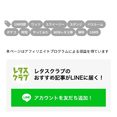
100均部
ワッツ
スクイージー
スポンジ
バスルーム
ポテコ
時短
やってみた
WEBレタス隊
掃除
100均
本ページはアフィリエイトプログラムによる収益を得ています