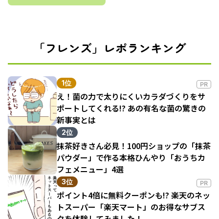
「フレンズ」レポランキング
1位
PR
え！菌の力で太りにくいカラダづくりをサ
ポートしてくれる!? あの有名な菌の驚きの
新事実とは
2位
抹茶好きさん必見！100円ショップの「抹茶
パウダー」で作る本格ひんやり「おうちカ
フェメニュー」4選
3位
PR
ポイント4倍に無料クーポンも!? 楽天のネッ
トスーパー「楽天マート」のお得なサブス
クを体験してみました！