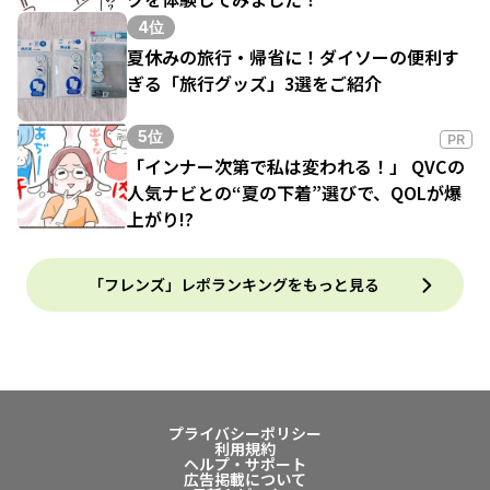
4位
夏休みの旅行・帰省に！ダイソーの便利す
ぎる「旅行グッズ」3選をご紹介
5位
PR
「インナー次第で私は変われる！」 QVCの
人気ナビとの“夏の下着”選びで、QOLが爆
上がり!?
「フレンズ」レポランキングをもっと見る
プライバシーポリシー
利用規約
ヘルプ・サポート
広告掲載について