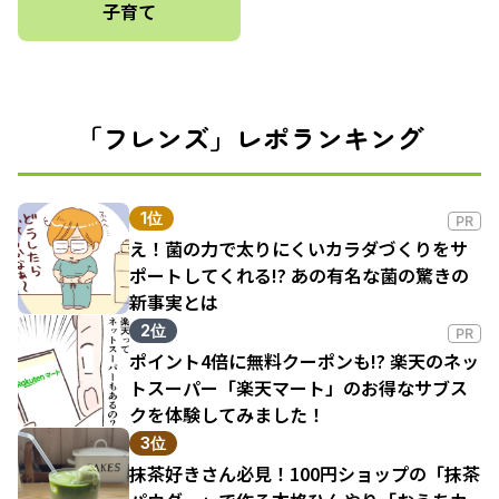
子育て
「フレンズ」レポランキング
1位
PR
え！菌の力で太りにくいカラダづくりをサ
ポートしてくれる!? あの有名な菌の驚きの
新事実とは
2位
PR
ポイント4倍に無料クーポンも!? 楽天のネッ
トスーパー「楽天マート」のお得なサブス
クを体験してみました！
3位
抹茶好きさん必見！100円ショップの「抹茶