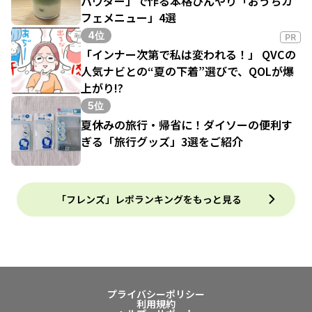
パウダー」で作る本格ひんやり「おうちカ
フェメニュー」4選
4位
PR
「インナー次第で私は変われる！」 QVCの
人気ナビとの“夏の下着”選びで、QOLが爆
上がり!?
5位
夏休みの旅行・帰省に！ダイソーの便利す
ぎる「旅行グッズ」3選をご紹介
「フレンズ」レポランキングをもっと見る
プライバシーポリシー
利用規約