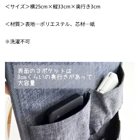
＜サイズ＞横25cm×縦33cm×奥行き3cm
＜材質＞表地…ポリエステル、芯材…紙
※洗濯不可