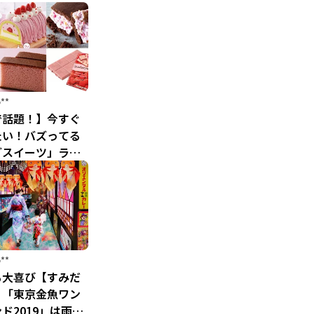
**
で話題！】今すぐ
たい！バズってる
ごスイーツ」ラン
ST10
**
も大喜び【すみだ
】「東京金魚ワン
ド2019」は雨の