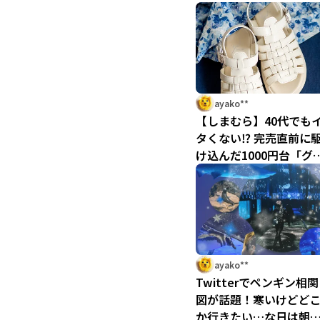
ayako**
【しまむら】40代でも
タくない⁉ 完売直前に
け込んだ1000円台「グ
カサンダル」ラスト1足
迷いに迷ってレジに持
て行った結果
ayako**
Twitterでペンギン相関
図が話題！寒いけどど
か行きたい…な日は朝