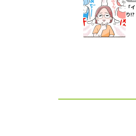
「イ
り!?