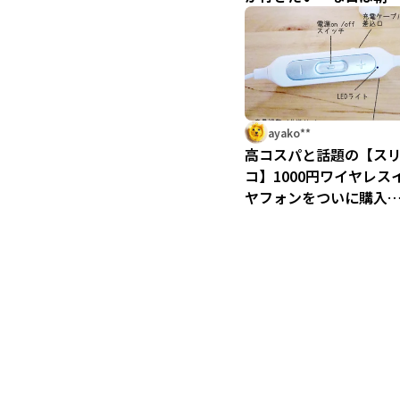
番で「すみだ水族館」
行くべし！
ayako**
高コスパと話題の【ス
コ】1000円ワイヤレス
ヤフォンをついに購入
結果大大大成功！