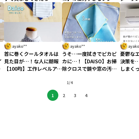
に
想以上だった件
ゴバッグ
日に親
トスポ
ayako**
ayako**
ayako
リ
首に巻くクールタオルは
うそ…一度拭きでピカピ
憂鬱な
イ
見た目が…！な人に朗報
カに…！【DAISO】お掃
決策を
→
【100均】工作レベルアレ
除クロスで鏡や窓の汚れ
しまく
ンジで見た目はスカー
の知らんふりから脱却！
た…！
フ、実はひんやりしてま
1/4
ク」が
す！
1
2
3
4