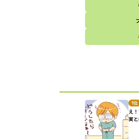
1位
え！
実と