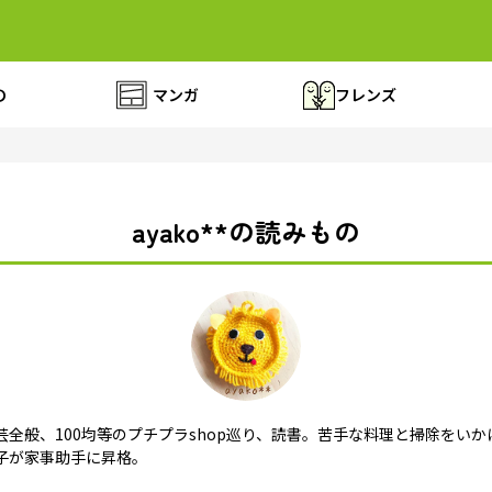
の
マンガ
フレンズ
ayako**の読みもの
全般、100均等のプチプラshop巡り、読書。苦手な料理と掃除をい
子が家事助手に昇格。