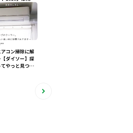
子で行きたいベス
ット
**
エアコン掃除に解
…【ダイソー】探
ってやっと見つけ
「お掃除スティッ
凄い