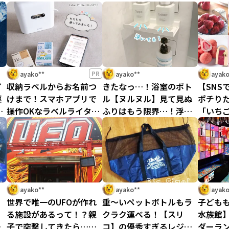
PR
ayako**
ayako**
ayako
イ
収納ラベルからお名前つ
きたなっ…！浴室のボト
【SNS
駆
けまで！スマホアプリで
ル【ヌルヌル】見て見ぬ
ポチり
ル
操作OKなラベルライター
ふりはもう限界…！浮か
「いち
を
がこんなに楽しいワケ
せてみたらめちゃめちゃ
キングBE
っ
【PR】
スッキリ！！
ayako**
ayako**
ayako
世界で唯一のUFOが作れ
重〜いペットボトルもラ
子ども
こ
る施設があるって！？親
クラク運べる！【スリ
水族館
一
子で突撃してきたら…予
コ】の優秀すぎるレジカ
ダーラン