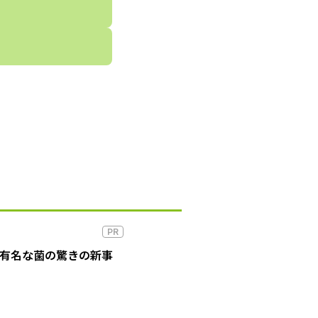
PR
の有名な菌の驚きの新事