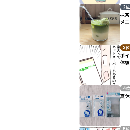
2位
抹茶
メニ
3位
ポイ
体験
4位
夏休
5位