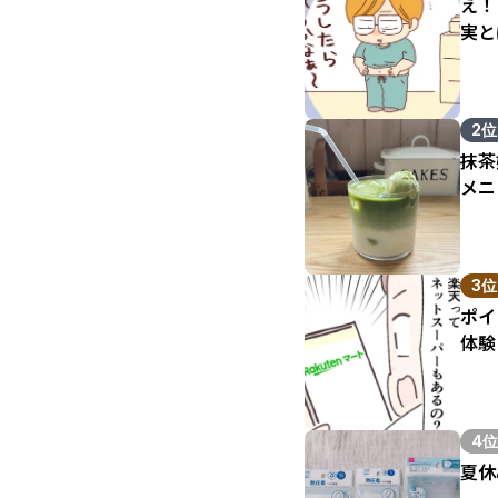
え！
実と
2位
抹茶
メニ
3位
ポイ
体験
4位
夏休