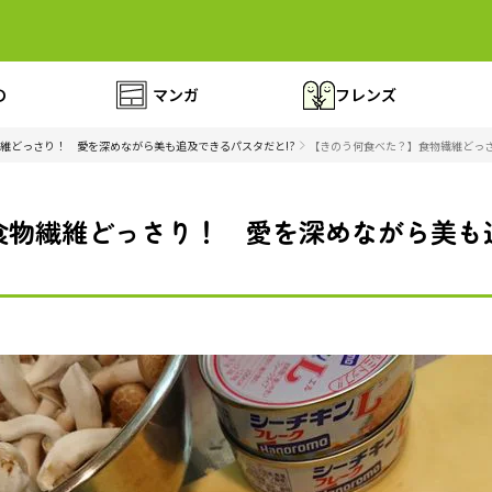
の
マンガ
フレンズ
維どっさり！ 愛を深めながら美も追及できるパスタだと!?
【きのう何食べた？】食物繊維どっさ
食物繊維どっさり！ 愛を深めながら美も追