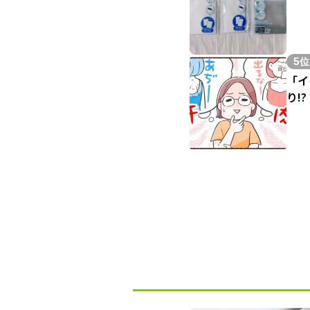
5位
「イ
り!?