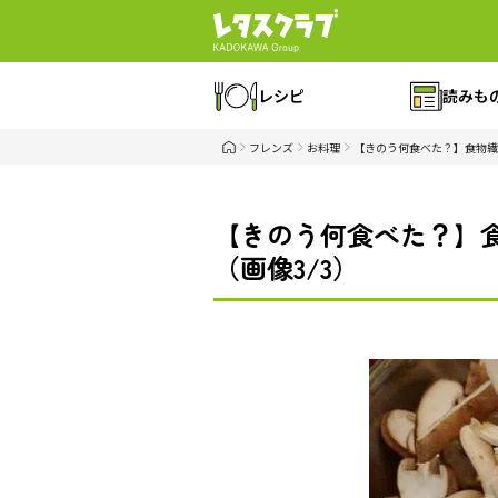
レシピ
読みも
フレンズ
お料理
【きのう何食べた？】食物繊
【きのう何食べた？】
（画像3/3）