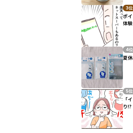
3位
ポイ
体験
4位
夏休
5位
「イ
り!?