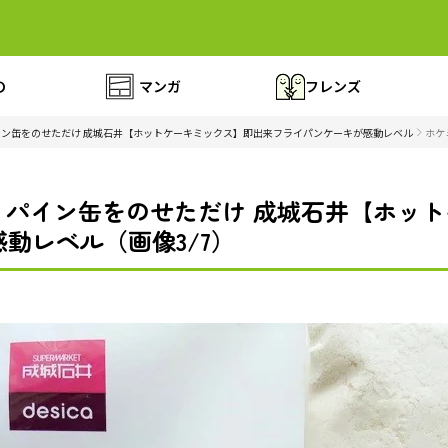
の
マンガ
フレンズ
ン缶をのせただけ 成城石井【ホットケーキミックス】即出来フライパンケーキが感動レベル
ホケ
！パイン缶をのせただけ 成城石井【ホッ
動レベル（画像3/7）