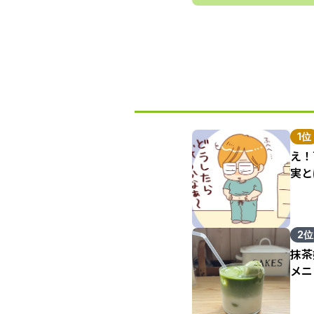
1位
え！
実と
2位
抹茶
メニ