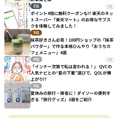
2位
PR
ポイント4倍に無料クーポンも!? 楽天のネッ
トスーパー「楽天マート」のお得なサブス
クを体験してみました！
3位
抹茶好きさん必見！100円ショップの「抹茶
パウダー」で作る本格ひんやり「おうちカ
フェメニュー」4選
4位
PR
「インナー次第で私は変われる！」 QVCの
人気ナビとの“夏の下着”選びで、QOLが爆
上がり!?
5位
夏休みの旅行・帰省に！ダイソーの便利す
ぎる「旅行グッズ」3選をご紹介