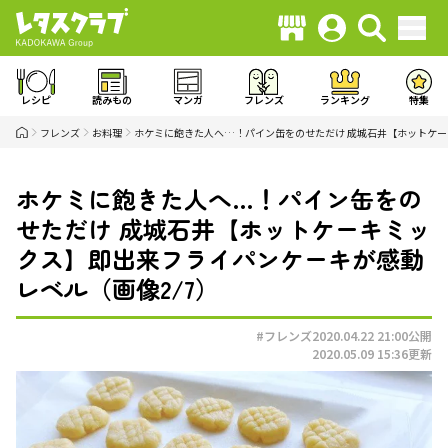
レシピ
読みもの
マンガ
フレンズ
ランキング
特集
フレンズ
お料理
ホケミに飽きた人へ…！パイン缶をのせただけ 成城石井【ホットケ
ホケミに飽きた人へ…！パイン缶をの
せただけ 成城石井【ホットケーキミッ
クス】即出来フライパンケーキが感動
レベル（画像2/7）
#フレンズ
2020.04.22 21:00
公開
2020.05.09 15:36
更新