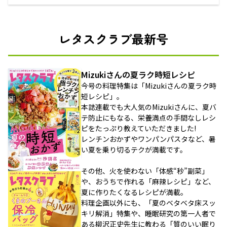
レタスクラブ最新号
Mizukiさんの夏ラク時短レシピ
今号の料理特集は「Mizukiさんの夏ラク時
短レシピ」。
本誌連載でも大人気のMizukiさんに、夏バ
テ防止にもなる、栄養満点の手間なしレシ
ピをたっぷり教えていただきました!
レンチンおかずやワンパンパスタなど、暑
い夏を乗り切るテクが満載です。
その他、火を使わない「体感“秒”副菜」
や、おうちで作れる「麻辣レシピ」など、
夏に作りたくなるレシピが満載。
料理企画以外にも、「夏のベタベタ床スッ
キリ解消」特集や、睡眠研究の第一人者で
ある柳沢正史先生に教わる「質のいい眠り