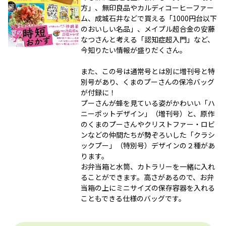
方」、無印良品やカルディコーヒーファー
ム、成城石井などで買える「1000円台以下
のおいしい名品」、メイプル超合金の安藤
なつさんと考える「認知症超入門」など、
今知りたい情報が盛りだくさん。
また、この号は通常号とは別に増刊号と特
別号があり、くまのプーさんの保冷バッグ
が付録に！
プーさんが蜂を見ている姿がかわいい「ハ
ニーポットデザイン」（増刊号）と、原作
のくまのプーさんやクリストファー・ロビ
ンなどの仲間たちが勢ぞろいした「クラシ
ックプー」（特別号）デザインの２種があ
ります。
お弁当箱と水筒、カトラリーを一緒に入れ
ることができます。高さがあるので、お弁
当箱の上にミニサイズの保存容器を入れる
こともできる仕様のバッグです。