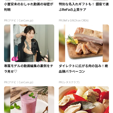
小室安未のおしゃれ動画の秘密が
特別な名入れギフトも！ 銀座で選
判明
ぶReFaの上質ケア
PR (アドビ｜CanCam.jp)
PR (ReFa GINZA on CREA)
専属モデルの動画編集の裏側をチ
ダイレクトに広がる肉の旨み！絶
ラ見せ♡
品豚バラベーコン
PR (アドビ｜CanCam.jp)
PR (レタスクラブ)