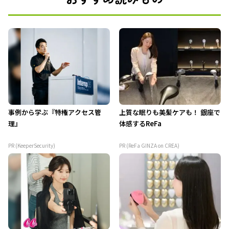
事例から学ぶ『特権アクセス管
上質な眠りも美髪ケアも！ 銀座で
理』
体感するReFa
PR (KeeperSecurity)
PR (ReFa GINZA on CREA)