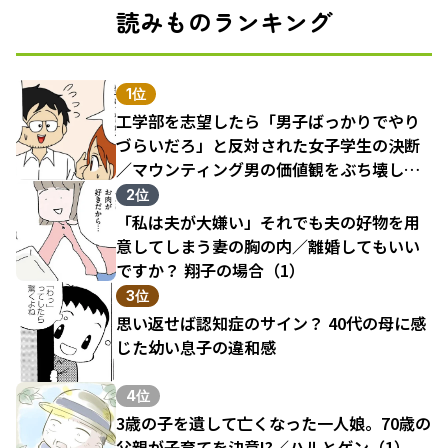
読みものランキング
1位
工学部を志望したら「男子ばっかりでやり
づらいだろ」と反対された女子学生の決断
／マウンティング男の価値観をぶち壊した
結果（1）
2位
「私は夫が大嫌い」それでも夫の好物を用
意してしまう妻の胸の内／離婚してもいい
ですか？ 翔子の場合（1）
3位
思い返せば認知症のサイン？ 40代の母に感
じた幼い息子の違和感
4位
3歳の子を遺して亡くなった一人娘。70歳の
父親が子育てを決意!?／ハルとゲン（1）