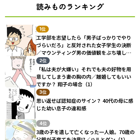
読みものランキング
1位
工学部を志望したら「男子ばっかりでやり
づらいだろ」と反対された女子学生の決断
／マウンティング男の価値観をぶち壊した
結果（1）
2位
「私は夫が大嫌い」それでも夫の好物を用
意してしまう妻の胸の内／離婚してもいい
ですか？ 翔子の場合（1）
3位
思い返せば認知症のサイン？ 40代の母に感
じた幼い息子の違和感
4位
3歳の子を遺して亡くなった一人娘。70歳の
父親が子育てを決意!?／ハルとゲン（1）