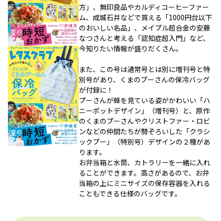
方」、無印良品やカルディコーヒーファー
ム、成城石井などで買える「1000円台以下
のおいしい名品」、メイプル超合金の安藤
なつさんと考える「認知症超入門」など、
今知りたい情報が盛りだくさん。
また、この号は通常号とは別に増刊号と特
別号があり、くまのプーさんの保冷バッグ
が付録に！
プーさんが蜂を見ている姿がかわいい「ハ
ニーポットデザイン」（増刊号）と、原作
のくまのプーさんやクリストファー・ロビ
ンなどの仲間たちが勢ぞろいした「クラシ
ックプー」（特別号）デザインの２種があ
ります。
お弁当箱と水筒、カトラリーを一緒に入れ
ることができます。高さがあるので、お弁
当箱の上にミニサイズの保存容器を入れる
こともできる仕様のバッグです。