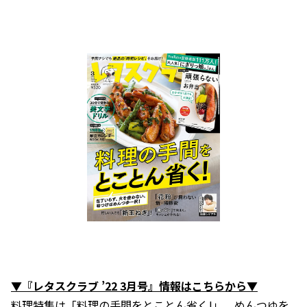
▼『レタスクラブ ’22 3月号』情報はこちらから▼
料理特集は「料理の手間をとことん省く!」。めんつゆを