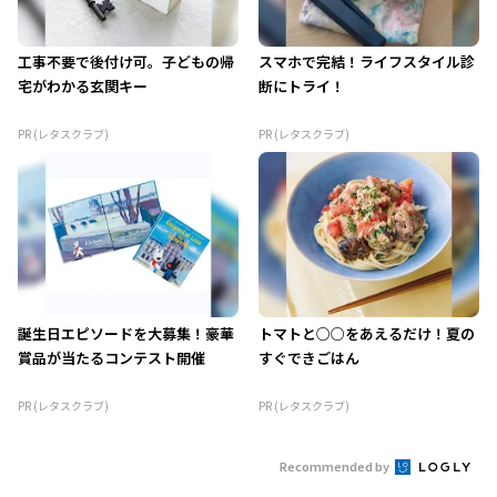
工事不要で後付け可。子どもの帰
スマホで完結！ライフスタイル診
宅がわかる玄関キー
断にトライ！
PR (レタスクラブ)
PR (レタスクラブ)
誕生日エピソードを大募集！豪華
トマトと○○をあえるだけ！夏の
賞品が当たるコンテスト開催
すぐできごはん
PR (レタスクラブ)
PR (レタスクラブ)
Recommended by