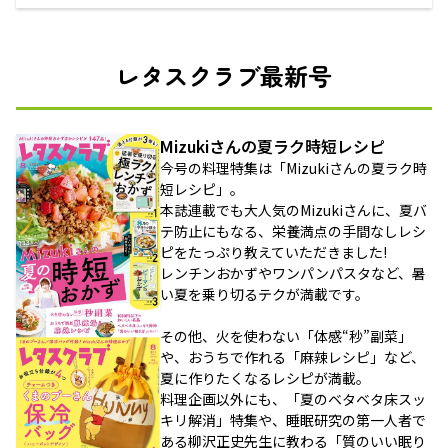
レタスクラブ最新号
Mizukiさんの夏ラク時短レシピ
今号の料理特集は「Mizukiさんの夏ラク時
短レシピ」。
本誌連載でも大人気のMizukiさんに、夏バ
テ防止にもなる、栄養満点の手間なしレシ
ピをたっぷり教えていただきました!
レンチンおかずやワンパンパスタなど、暑
い夏を乗り切るテクが満載です。
その他、火を使わない「体感“秒”副菜」
や、おうちで作れる「麻辣レシピ」など、
夏に作りたくなるレシピが満載。
料理企画以外にも、「夏のベタベタ床スッ
キリ解消」特集や、睡眠研究の第一人者で
ある柳沢正史先生に教わる「質のいい眠り