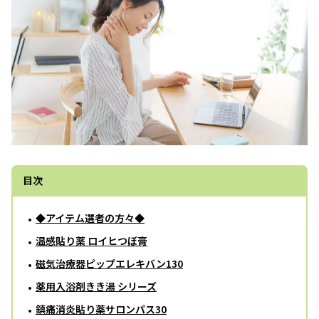
目次
◆アイテム選者の方々◆
温感貼り薬 ロイヒつぼ膏
磁気治療器ピップエレキバン130
薬用入浴剤きき湯 シリーズ
鎮痛消炎貼り薬サロンパス30