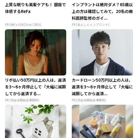
上質な眠りも美髪ケアも！ 銀座で
インプラントは絶対ダメ？65歳以
体感するReFa
上の方は確認してみて。20名の歯
科医師監修のガイ...
PR (ReFa GINZA on CREA)
PR (あんしんインプラント)
リボ払い50万円以上の人は、返済
カードローン50万円以上の人は、
を3～6ヶ月停止して『大幅に減額
返済を3～6ヶ月停止して『大幅に
してから返済する...
減額してから返済...
PR (渋谷法務総合事務所)
PR (渋谷法務総合事務所)