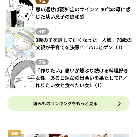
3位
思い返せば認知症のサイン？ 40代の母に感
じた幼い息子の違和感
4位
3歳の子を遺して亡くなった一人娘。70歳の
父親が子育てを決意!?／ハルとゲン（1）
5位
「作りたい」思いが燻ぶり続ける料理好き
女性。ある日運命の出会いを果たして!?／
作りたい女と食べたい女1（1）
読みものランキングをもっと見る
注目