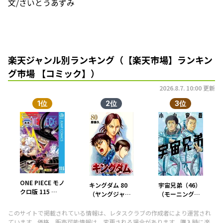
文/さいとうあずみ
楽天ジャンル別ランキング（【楽天市場】ランキン
グ市場 【コミック】）
2026.8.7. 10:00 更新
1位
2位
3位
ONE PIECE モノ
キングダム 80
宇宙兄弟（46）
クロ版 115 【電
（ヤングジャン
（モーニング
子書籍】[ 尾田
プコミックス）
KC） [ 小山 宙哉
栄一郎 ]
[ 原 泰久 ]
]
このサイトで掲載されている情報は、レタスクラブの作成者により運営され
ています。価格、販売可能情報は、変更される場合があります。購入時に楽