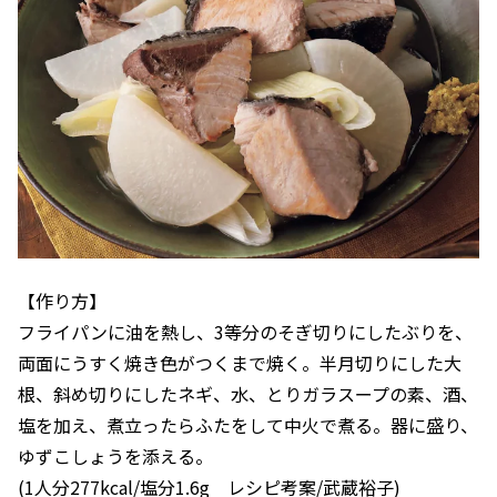
【作り方】
フライパンに油を熱し、3等分のそぎ切りにしたぶりを、
両面にうすく焼き色がつくまで焼く。半月切りにした大
根、斜め切りにしたネギ、水、とりガラスープの素、酒、
塩を加え、煮立ったらふたをして中火で煮る。器に盛り、
ゆずこしょうを添える。
(1人分277kcal/塩分1.6g レシピ考案/武蔵裕子)