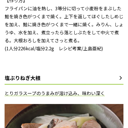
【作り方】
フライパンに油を熱し、3等分に切って小麦粉をまぶした
鮭を焼き色がつくまで焼く。上下を返してほぐしたしめじ
を加え、鮭に焼き色がつくまで一緒に焼く。みりん、しょ
うゆ、水を加え、煮立ったら落としぶたをして中火で煮
る。大根おろしを加えてさっと煮る。
(1人分226kcal/塩分2.2g レシピ考案/上島亜紀)
塩ぶりねぎ大根
とりガラスープのうまみが溶け込み、味わい深く