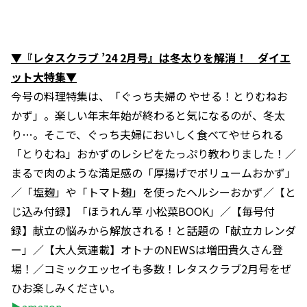
▼『レタスクラブ ’24 2月号』は冬太りを解消！ ダイエ
ット大特集▼
今号の料理特集は、「ぐっち夫婦の やせる！とりむねお
かず」。楽しい年末年始が終わると気になるのが、冬太
り…。そこで、ぐっち夫婦においしく食べてやせられる
「とりむね」おかずのレシピをたっぷり教わりました！／
まるで肉のような満足感の「厚揚げでボリュームおかず」
／「塩麹」や「トマト麹」を使ったヘルシーおかず／【と
じ込み付録】「ほうれん草 小松菜BOOK」／【毎号付
録】献立の悩みから解放される！と話題の「献立カレンダ
ー」／【大人気連載】オトナのNEWSは増田貴久さん登
場！／コミックエッセイも多数！レタスクラブ2月号をぜ
ひお楽しみください。
▶amazon