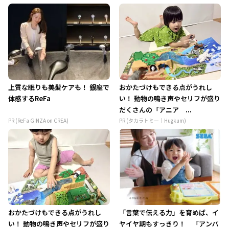
上質な眠りも美髪ケアも！ 銀座で
おかたづけもできる点がうれし
体感するReFa
い！ 動物の鳴き声やセリフが盛り
だくさんの「アニア ...
PR (ReFa GINZA on CREA)
PR (タカラトミー｜Hugkum)
おかたづけもできる点がうれし
「言葉で伝える力」を育めば、イ
い！ 動物の鳴き声やセリフが盛り
ヤイヤ期もすっきり！ 「アンパ