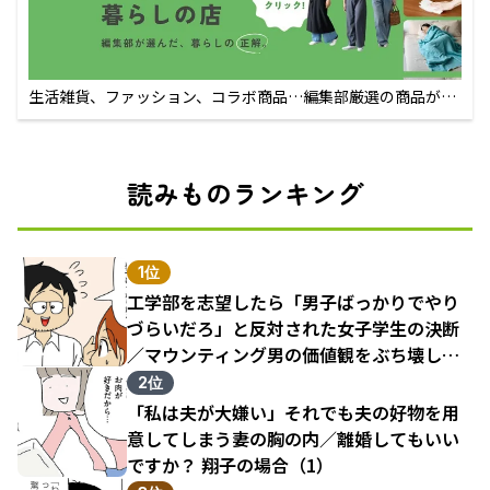
生活雑貨、ファッション、コラボ商品…編集部厳選の商品が買
えるECサイト
読みものランキング
1位
工学部を志望したら「男子ばっかりでやり
づらいだろ」と反対された女子学生の決断
／マウンティング男の価値観をぶち壊した
結果（1）
2位
「私は夫が大嫌い」それでも夫の好物を用
意してしまう妻の胸の内／離婚してもいい
ですか？ 翔子の場合（1）