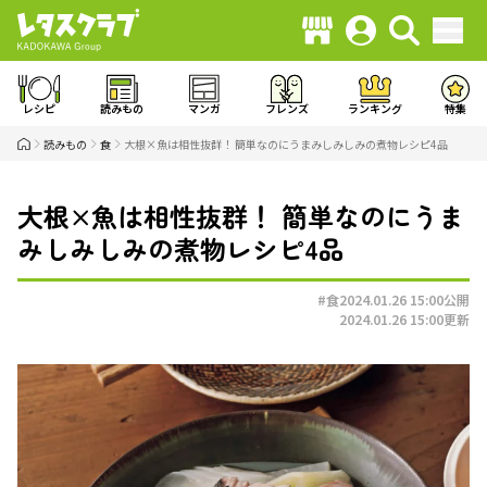
レシピ
読みもの
マンガ
フレンズ
ランキング
特集
読みもの
食
大根×魚は相性抜群！ 簡単なのにうまみしみしみの煮物レシピ4品
大根×魚は相性抜群！ 簡単なのにうま
みしみしみの煮物レシピ4品
#食
2024.01.26 15:00
公開
2024.01.26 15:00
更新