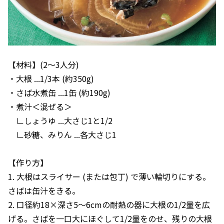
【材料】(2〜3人分)
・大根 ...1/3本 (約350g)
・さば水煮缶 ...1缶 (約190g)
・煮汁＜混ぜる＞
∟しょうゆ ...大さじ1と1/2
∟砂糖、みりん ...各大さじ1
【作り方】
1. 大根はスライサー (または包丁) で薄い輪切りにする。
さばは缶汁をきる。
2. 口径約18×深さ5～6cmの耐熱の器に大根の1/2量を広
げる。さばを一口大にほぐして1/2量をのせ、残りの大根