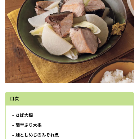
目次
さば大根
簡単ぶり大根
鮭としめじのみぞれ煮