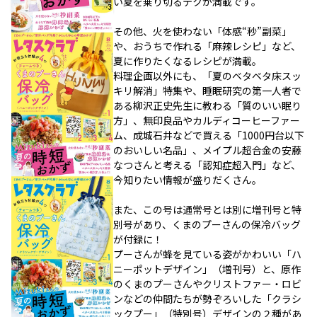
い夏を乗り切るテクが満載です。
その他、火を使わない「体感“秒”副菜」
や、おうちで作れる「麻辣レシピ」など、
夏に作りたくなるレシピが満載。
料理企画以外にも、「夏のベタベタ床スッ
キリ解消」特集や、睡眠研究の第一人者で
ある柳沢正史先生に教わる「質のいい眠り
方」、無印良品やカルディコーヒーファー
ム、成城石井などで買える「1000円台以下
のおいしい名品」、メイプル超合金の安藤
なつさんと考える「認知症超入門」など、
今知りたい情報が盛りだくさん。
また、この号は通常号とは別に増刊号と特
別号があり、くまのプーさんの保冷バッグ
が付録に！
プーさんが蜂を見ている姿がかわいい「ハ
ニーポットデザイン」（増刊号）と、原作
のくまのプーさんやクリストファー・ロビ
ンなどの仲間たちが勢ぞろいした「クラシ
ックプー」（特別号）デザインの２種があ