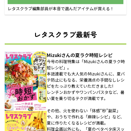
レタスクラブ編集部員が本音で選んだアイテムが買える！
レタスクラブ最新号
Mizukiさんの夏ラク時短レシピ
今号の料理特集は「Mizukiさんの夏ラク時
短レシピ」。
本誌連載でも大人気のMizukiさんに、夏バ
テ防止にもなる、栄養満点の手間なしレシ
ピをたっぷり教えていただきました!
レンチンおかずやワンパンパスタなど、暑
い夏を乗り切るテクが満載です。
その他、火を使わない「体感“秒”副菜」
や、おうちで作れる「麻辣レシピ」など、
夏に作りたくなるレシピが満載。
料理企画以外にも、「夏のベタベタ床スッ