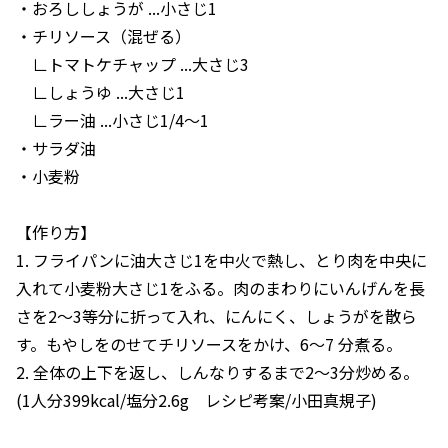
・おろししょうが ...小さじ1
・チリソース（混ぜる）
∟トマトケチャップ ...大さじ3
∟しょうゆ ...大さじ1
∟ラー油 ...小さじ1/4～1
・サラダ油
・小麦粉
【作り方】
1. フライパンに油大さじ1を中火で熱し、とり肉を中央に
入れて小麦粉大さじ1をふる。肉のまわりにいんげんを長
さを2～3等分に折って入れ、にんにく、しょうがを散ら
す。もやしをのせてチリソースをかけ、6～7 分煮る。
2. 全体の上下を返し、しんなりするまで2～3分炒める。
(1人分399kcal/塩分2.6g レシピ考案/小田真規子)