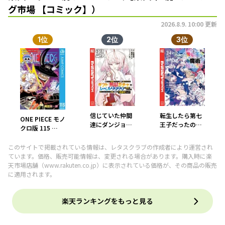
グ市場 【コミック】）
2026.8.9. 10:00 更新
1位
2位
3位
信じていた仲間
転生したら第七
ONE PIECE モノ
達にダンジョン
王子だったの
クロ版 115 【電
奥地で殺されか
で、気ままに魔
子書籍】[ 尾田
けたがギフト
術を極めます
栄一郎 ]
このサイトで掲載されている情報は、レタスクラブの作成者により運営され
『無限ガチャ』
（24） 【電子書
ています。価格、販売可能情報は、変更される場合があります。購入時に楽
でレベル9999の
籍】[ 石沢庸介 ]
天市場店舗（
www.rakuten.co.jp
）に表示されている価格が、その商品の販売
仲間達を手に入
に適用されます。
れて元パーティ
ーメンバーと世
界に復讐＆『ざ
楽天ランキングをもっと見る
まぁ！』しま
す！【電子書
籍】