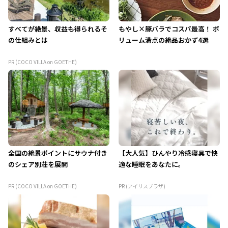
すべてが絶景、収益も得られるそ
もやし×豚バラでコスパ最高！ ボ
の仕組みとは
リューム満点の絶品おかず4選
PR (COCO VILLA on GOETHE)
全国の絶景ポイントにサウナ付き
【大人気】ひんやり冷感寝具で快
のシェア別荘を展開
適な睡眠をあなたに。
PR (COCO VILLA on GOETHE)
PR (アイリスプラザ)