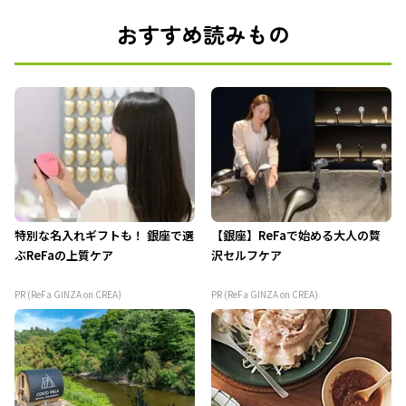
おすすめ読みもの
特別な名入れギフトも！ 銀座で選
【銀座】ReFaで始める大人の贅
ぶReFaの上質ケア
沢セルフケア
PR (ReFa GINZA on CREA)
PR (ReFa GINZA on CREA)