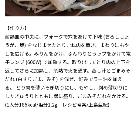
【作り方】
耐熱皿の中央に、フォークで穴をあけて下味 (おろししょ
うが、塩) をなじませたとりむね肉を置き、まわりにもや
しを広げる。みりんをかけ、ふんわりとラップをかけて電
子レンジ (600W) で加熱する。取り出してとり肉の上下を
返してさらに加熱し、余熱で火を通す。蒸し汁とごまみそ
だれ (白すりごま、みそ) を混ぜ、好みでラー油を加え
る。 とり肉を薄いそぎ切りにし、もやし、斜め薄切りに
したきゅうりとともに器に盛り、ごまみそだれをかける。
(1人分185kcal/塩分1.2g レシピ考案/上島亜紀)