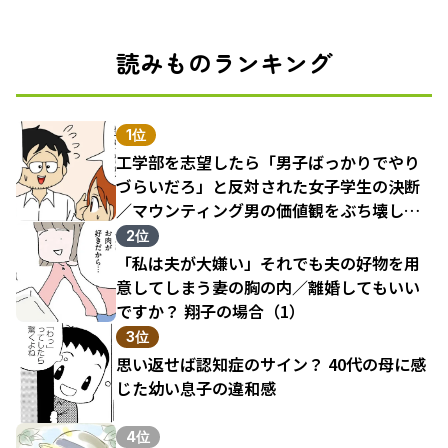
読みものランキング
1位
工学部を志望したら「男子ばっかりでやり
づらいだろ」と反対された女子学生の決断
／マウンティング男の価値観をぶち壊した
結果（1）
2位
「私は夫が大嫌い」それでも夫の好物を用
意してしまう妻の胸の内／離婚してもいい
ですか？ 翔子の場合（1）
3位
思い返せば認知症のサイン？ 40代の母に感
じた幼い息子の違和感
4位