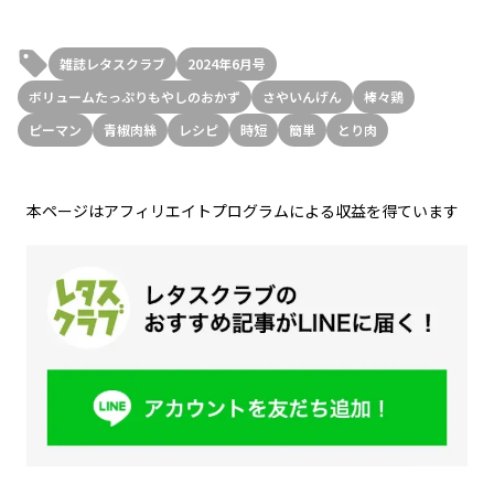
雑誌レタスクラブ
2024年6月号
ボリュームたっぷりもやしのおかず
さやいんげん
棒々鶏
ピーマン
青椒肉絲
レシピ
時短
簡単
とり肉
本ページはアフィリエイトプログラムによる収益を得ています