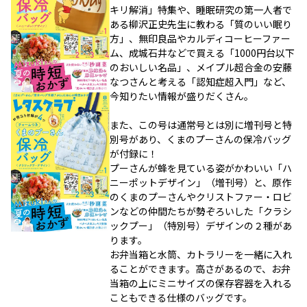
キリ解消」特集や、睡眠研究の第一人者で
ある柳沢正史先生に教わる「質のいい眠り
方」、無印良品やカルディコーヒーファー
ム、成城石井などで買える「1000円台以下
のおいしい名品」、メイプル超合金の安藤
なつさんと考える「認知症超入門」など、
今知りたい情報が盛りだくさん。
また、この号は通常号とは別に増刊号と特
別号があり、くまのプーさんの保冷バッグ
が付録に！
プーさんが蜂を見ている姿がかわいい「ハ
ニーポットデザイン」（増刊号）と、原作
のくまのプーさんやクリストファー・ロビ
ンなどの仲間たちが勢ぞろいした「クラシ
ックプー」（特別号）デザインの２種があ
ります。
お弁当箱と水筒、カトラリーを一緒に入れ
ることができます。高さがあるので、お弁
当箱の上にミニサイズの保存容器を入れる
こともできる仕様のバッグです。