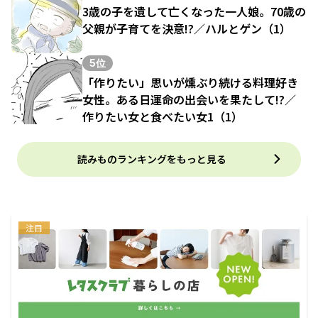
3歳の子を遺して亡くなった一人娘。70歳の
父親が子育てを決意!?／ハルとゲン（1）
5位
「作りたい」思いが燻ぶり続ける料理好き
女性。ある日運命の出会いを果たして!?／
作りたい女と食べたい女1（1）
読みものランキングをもっと見る
注目