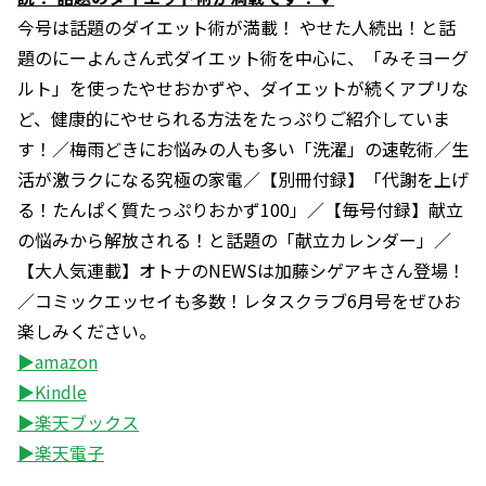
今号は話題のダイエット術が満載！ やせた人続出！と話
題のにーよんさん式ダイエット術を中心に、「みそヨーグ
ルト」を使ったやせおかずや、ダイエットが続くアプリな
ど、健康的にやせられる方法をたっぷりご紹介していま
す！／梅雨どきにお悩みの人も多い「洗濯」の速乾術／生
活が激ラクになる究極の家電／【別冊付録】「代謝を上げ
る！たんぱく質たっぷりおかず100」／【毎号付録】献立
の悩みから解放される！と話題の「献立カレンダー」／
【大人気連載】オトナのNEWSは加藤シゲアキさん登場！
／コミックエッセイも多数！レタスクラブ6月号をぜひお
楽しみください。
▶amazon
▶Kindle
▶楽天ブックス
▶楽天電子