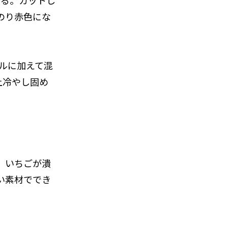
ぜる。カットし
のり赤色にな
ウルに加えて混
上冷やし固め
。いちごが潰
い素材ででき
。