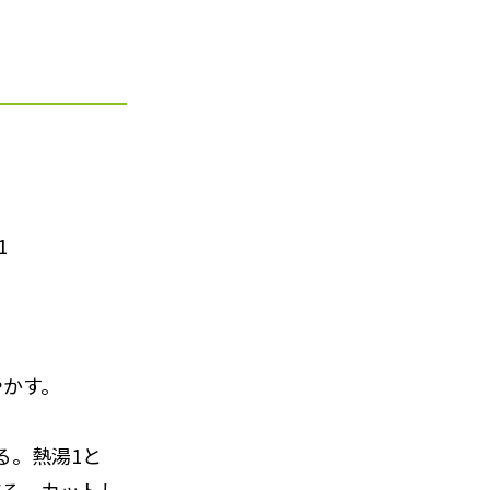
1
やかす。
る。熱湯1と