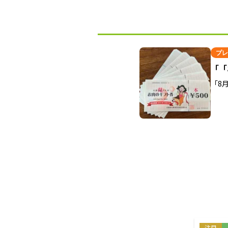
プレ
「「
「8
注目