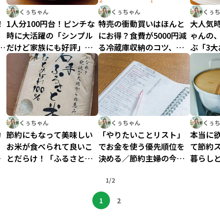
くぅちゃん
くぅちゃん
くぅ
！
1人分100円台！ピンチな
特売の衝動買いはほんと
大人気
ち
時に大活躍の「シンプル
にお得？食費が5000円減
ゃんの
ブ
だけど家族にも好評」な
る冷蔵庫収納のコツ、く
ぶ「3
大満足レシピ
ぅちゃんが教えます！！
し大満
くぅちゃん
くぅちゃん
くぅ
約
節約にもなって美味しい
「やりたいことリスト」
本当に
お米が食べられて良いこ
でお金を使う優先順位を
て節約
約
とだらけ！「ふるさと納
決める／節約主婦の今す
暮らし
約
税」私のお得な使い方／
ぐ真似できる1000万円貯
買い物
時短節約家くぅちゃん
蓄（8）
1/2
すぐ真似
貯蓄（6
1
2