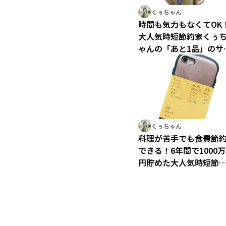
くぅちゃん
時間も気力もなくてOK
大人気時短節約家くぅ
ゃんの「あと1品」のサ
おかずアイディア
くぅちゃん
料理が苦手でも食費節
できる！6年間で1000万
円貯めた大人気時短節
家くぅちゃんの食費節
ルール