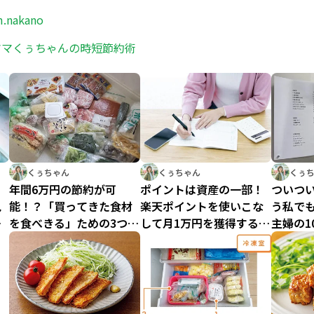
.nakano
ママくぅちゃんの時短節約術
くぅちゃん
くぅちゃん
くぅ
年間6万円の節約が可
ポイントは資産の一部！
ついつ
見
能！？「買ってきた食材
楽天ポイントを使いこな
う私で
夫
を食べきる」ための3つの
して月1万円を獲得する楽
主婦の1
ん
コツ／時短節約家くぅち
天活用術／時短節約家く
法／時
ゃん
ぅちゃん
ん