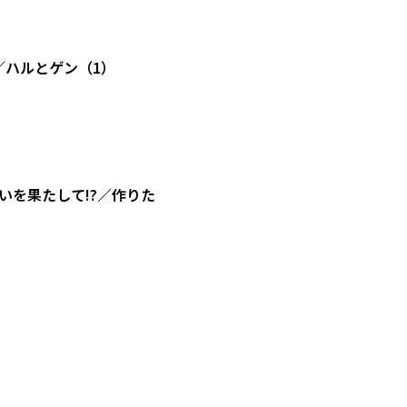
／ハルとゲン（1）
を果たして!?／作りた