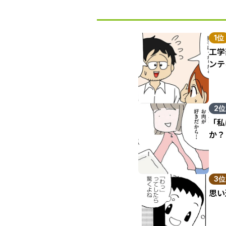
1位
工学
ンテ
2位
「私
か？
3位
思い