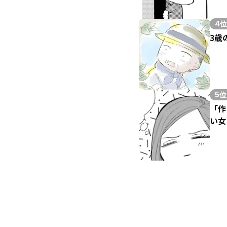
4位
3歳
5位
「作
い女