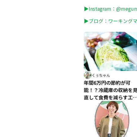
▶Instagram：
@megum
▶ブログ：
ワーキング
くぅちゃん
年間6万円の節約が可
能！？冷蔵庫の収納を
直して食費を減らす工
／時短節約家くぅちゃ