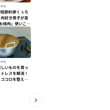
ちゃん
時短節約家くぅち
、肉好き男子が喜
大お得肉」使いこな
足レシピ
ちゃん
欲しいものを買っ
ストレスを解消！
とココロを整える
術／節約主婦の今
できる1000万円
）