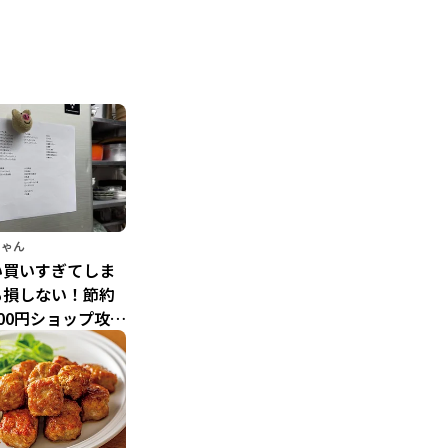
ちゃん
い買いすぎてしま
も損しない！節約
00円ショップ攻略
短節約家くぅちゃ