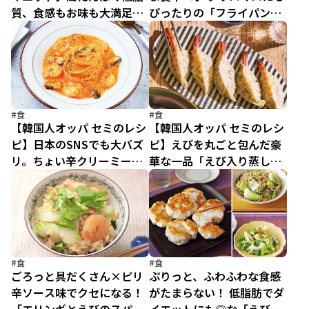
質、食感もお味も大満足の
ぴったりの「フライパンパ
「ぷりぷりえびチリ」
エリア」
#食
#食
【韓国人オッパ セミのレシ
【韓国人オッパ セミのレシ
ピ】日本のSNSでも大バズ
ピ】えびを丸ごと包んだ豪
リ。ちょい辛クリーミーな
華な一品「えび入り蒸し餃
「ロゼパスタ」
子」
#食
#食
ごろっと具だくさん×ピリ
ぷりっと、ふわふわな食感
辛ソース味でクセになる！
がたまらない！ 低脂肪でダ