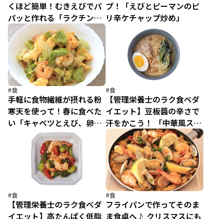
くほど簡単！むきえびでパ
プ！「えびとピーマンのピ
パッと作れる「ラクチンえ
リ辛ケチャップ炒め」
びフライ」
#食
#食
手軽に食物繊維が摂れる粉
【管理栄養士のラク食べダ
寒天を使って！春に食べた
イエット】豆板醬の辛さで
い「キャベツとえび、卵の
汗をかこう！ 「中華風スー
甘酢炒め」
プ春雨」
#食
#食
【管理栄養士のラク食べダ
フライパンで作ってそのま
イエット】高たんぱく低脂
ま食卓へ♪ クリスマスにも