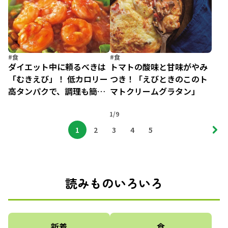
#食
#食
ダイエット中に頼るべきは
トマトの酸味と甘味がやみ
「むきえび」！ 低カロリー
つき！「えびときのこのト
高タンパクで、調理も簡
マトクリームグラタン」
単！
1/9
1
2
3
4
5
読みものいろいろ
新着
食