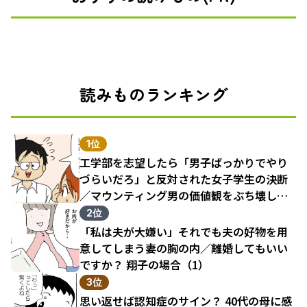
読みものランキング
1位
工学部を志望したら「男子ばっかりでやり
づらいだろ」と反対された女子学生の決断
／マウンティング男の価値観をぶち壊した
結果（1）
2位
「私は夫が大嫌い」それでも夫の好物を用
意してしまう妻の胸の内／離婚してもいい
ですか？ 翔子の場合（1）
3位
思い返せば認知症のサイン？ 40代の母に感