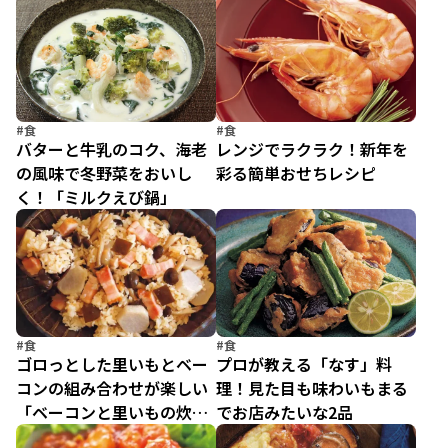
まみは洋食とも相性◎
イ」
#食
#食
バターと牛乳のコク、海老
レンジでラクラク！新年を
の風味で冬野菜をおいし
彩る簡単おせちレシピ
く！「ミルクえび鍋」
#食
#食
ゴロっとした里いもとベー
プロが教える「なす」料
コンの組み合わせが楽しい
理！見た目も味わいもまる
「ベーコンと里いもの炊き
でお店みたいな2品
込みご飯」の献立