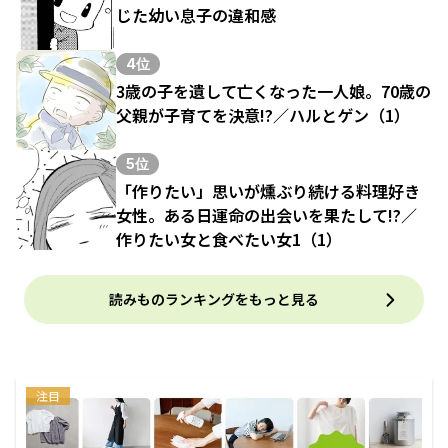
じた幼い息子の違和感
4位
3歳の子を遺して亡くなった一人娘。70歳の
父親が子育てを決意!?／ハルとゲン（1）
5位
「作りたい」思いが燻ぶり続ける料理好き
女性。ある日運命の出会いを果たして!?／
作りたい女と食べたい女1（1）
読みものランキングをもっと見る
注目