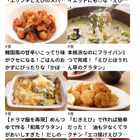
「エリンギとえびのスパイ
イエットにも◎な「えびは
シーごはん」
んぺんつくね」の献立
#食
#食
韓国風の甘辛いこってり味
本格派なのにフライパン1
がクセになる！ごはんのお
つで完成！「えびとほうれ
かずにぴったりな「かぼち
ん草のグラタン」
ゃとえびのコチュマヨがら
め」
#食
#食
【ドラマ飯を再現】めんつ
「むきえび」で作れば簡単
ゆで作る「和風グラタン」
だった！ 油も少なくてラ
がおいしすぎた！ だしのう
クチン「エコ揚げえびフラ