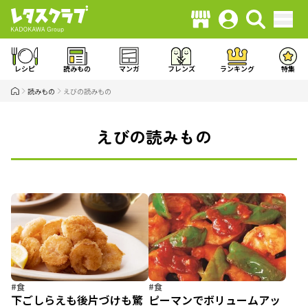
レシピ
読みもの
マンガ
フレンズ
ランキング
特集
読みもの
えびの読みもの
えびの読みもの
#食
#食
下ごしらえも後片づけも驚
ピーマンでボリュームアッ