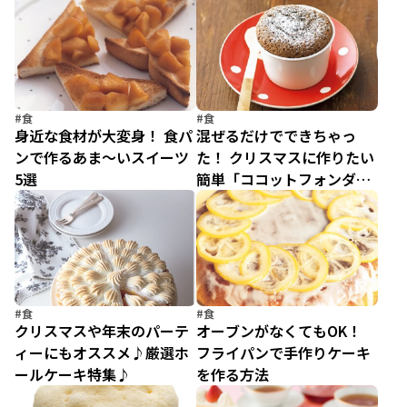
#食
#食
身近な食材が大変身！ 食パ
混ぜるだけでできちゃっ
ンで作るあま～いスイーツ
た！ クリスマスに作りたい
5選
簡単「ココットフォンダン
ショコラ」
#食
#食
クリスマスや年末のパーテ
オーブンがなくてもOK！
ィーにもオススメ♪厳選ホ
フライパンで手作りケーキ
ールケーキ特集♪
を作る方法