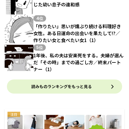
じた幼い息子の違和感
4位
「作りたい」思いが燻ぶり続ける料理好き
女性。ある日運命の出会いを果たして!?／
作りたい女と食べたい女1（1）
5位
1年後、私の夫は安楽死をする。夫婦が選ん
だ「その時」までの過ごし方／終末パート
ナー（1）
読みものランキングをもっと見る
注目