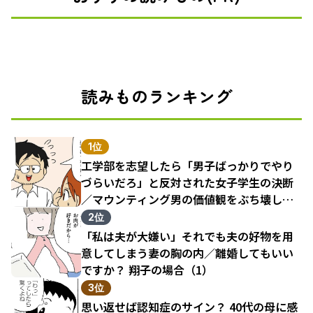
読みものランキング
1位
工学部を志望したら「男子ばっかりでやり
づらいだろ」と反対された女子学生の決断
／マウンティング男の価値観をぶち壊した
結果（1）
2位
「私は夫が大嫌い」それでも夫の好物を用
意してしまう妻の胸の内／離婚してもいい
ですか？ 翔子の場合（1）
3位
思い返せば認知症のサイン？ 40代の母に感