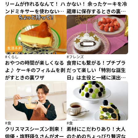
リームが作れるなんて！ ハ
かない！ 余ったケーキを冷
ンドミキサーを使わないお
蔵庫に保存するときの裏ワ
菓子作りライフハック
ザ
#くらし
#フレンズ
おやつの時間が楽しくなる
食育にも繋がる！プチプラ
よ♪ ケーキのフィルムを剥
だって楽しい「特別な誕生
がすときの裏ワザ
日」は主役と一緒に演出し
よう！！
#食
#食
クリスマスシーズン到来！
素材にこだわりあり！大人
俳優・塩野瑛久さんがオー
のためのちょっぴり贅沢な