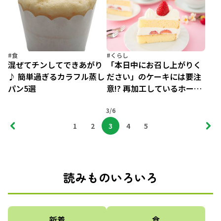
#食
#くらし
混ぜてチンしてできあがり
「本日中にお召し上がりく
♪ 簡単過ぎるカラフル蒸し
ださい」のケーキには要注
パン5選
意!? 再加工しているホール
ケーキの見極め方
3/6
1
2
3
4
5
読みものいろいろ
新着
食