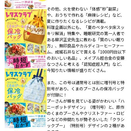
その他、火を使わない「体感“秒”副菜」
や、おうちで作れる「麻辣レシピ」など、
夏に作りたくなるレシピが満載。
料理企画以外にも、「夏のベタベタ床スッ
キリ解消」特集や、睡眠研究の第一人者で
ある柳沢正史先生に教わる「質のいい眠り
方」、無印良品やカルディコーヒーファー
ム、成城石井などで買える「1000円台以下
のおいしい名品」、メイプル超合金の安藤
なつさんと考える「認知症超入門」など、
今知りたい情報が盛りだくさん。
また、この号は通常号とは別に増刊号と特
別号があり、くまのプーさんの保冷バッグ
が付録に！
プーさんが蜂を見ている姿がかわいい「ハ
ニーポットデザイン」（増刊号）と、原作
のくまのプーさんやクリストファー・ロビ
ンなどの仲間たちが勢ぞろいした「クラシ
ックプー」（特別号）デザインの２種があ