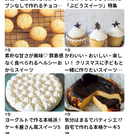
ブンなしで作れるチョコレ
「ぶどうスイーツ」特集
ートブッシュドノエルに挑
戦／塩野瑛久の今日はこれ
作ろう（6）
#食
#食
素朴な甘さが美味♡ 罪悪感
かわいい・おいしい・楽し
なく食べられるヘルシーお
い！ クリスマスに子どもと
からスイーツ
一緒に作りたいスイーツ5
選
#食
#食
ヨーグルトで作る本格派！
気分はまるでパティシエ !?
ケーキ屋さん風スイーツ5
自宅で作れる本格ケーキ5