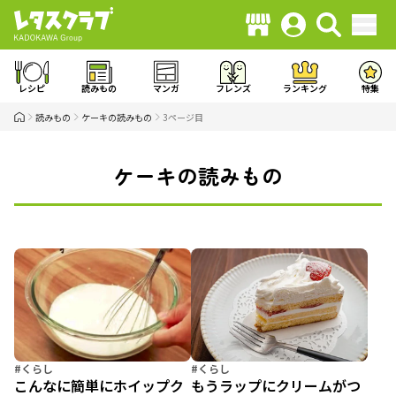
レシピ
読みもの
マンガ
フレンズ
ランキング
特集
読みもの
ケーキの読みもの
3ページ目
ケーキの読みもの
#くらし
#くらし
こんなに簡単にホイップク
もうラップにクリームがつ