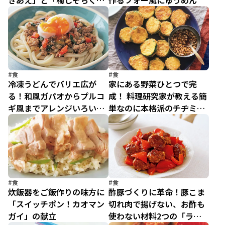
きあえ」と「梅しそちく
作るフォー風にゅうめん
わ」
#食
#食
冷凍うどんでバリエ広が
家にある野菜ひとつで完
る！和風ガパオからプルコ
成！ 料理研究家が教える簡
ギ風までアレンジいろいろ
単なのに本格派のチヂミレ
ボリュームうどん5選
シピ
#食
#食
炊飯器をご飯作りの味方に
酢豚づくりに革命！豚こま
「スイッチポン！カオマン
切れ肉で揚げない、お酢も
ガイ」の献立
使わない材料2つの「ラク