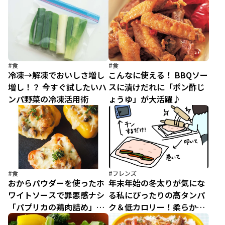
うま酢豚」
#食
#食
冷凍→解凍でおいしさ増し
こんなに使える！ BBQソー
増し！？ 今すぐ試したいハ
スに漬けだれに「ポン酢じ
ンパ野菜の冷凍活用術
ょうゆ」が大活躍♪
#食
#フレンズ
おからパウダーを使ったホ
年末年始の冬太りが気にな
ワイトソースで罪悪感ナシ
る私にぴったりの高タンパ
「パプリカの鶏肉詰め」／
ク＆低カロリー！柔らかし
お腹が凹むバヤシの超低糖
っとり「とりむねの八幡巻