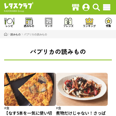
レシピ
読みもの
マンガ
フレンズ
ランキング
特集
読みもの
パプリカの読みもの
パプリカの読みもの
#食
#食
【なす5本を一気に使い切
煮物だけじゃない！さっぱ