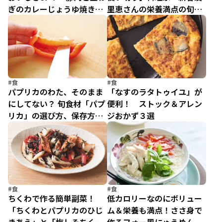
ぎのカレーじょうゆ焼き煮
里恵さんの栄養満点の旬献
込み」
立5日分
#食
#食
パプリカのわた、そのまま
「なすのラタトゥイユ」が
にしてない？ 旬食材「パプ
便利！ ストック＆アレン
リカ」の選び方、保存方
ジおかず３選
法、調理方法
#食
#食
ちくわで作る簡単副菜！
低カロリーなのにボリュー
「ちくわとパプリカのひじ
ム＆栄養も満点！ささ身で