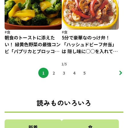
質レシピ（4）
き」
#食
#食
朝食のトーストに添えた
5分で豪華なのっけ弁！
い！ 緑黄色野菜の最強コン
「ハッシュドビーフ弁当」
ビ「パプリカとブロッコリ
は 隠し味に○○を入れてコ
ーのホットサラダ」
ク増し！
1/5
1
2
3
4
5
読みものいろいろ
新着
食