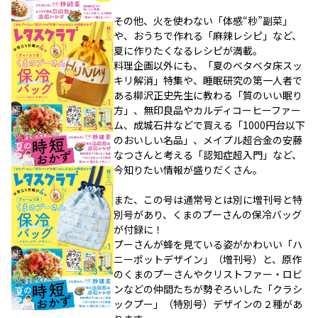
その他、火を使わない「体感“秒”副菜」
や、おうちで作れる「麻辣レシピ」など、
夏に作りたくなるレシピが満載。
料理企画以外にも、「夏のベタベタ床スッ
キリ解消」特集や、睡眠研究の第一人者で
ある柳沢正史先生に教わる「質のいい眠り
方」、無印良品やカルディコーヒーファー
ム、成城石井などで買える「1000円台以下
のおいしい名品」、メイプル超合金の安藤
なつさんと考える「認知症超入門」など、
今知りたい情報が盛りだくさん。
また、この号は通常号とは別に増刊号と特
別号があり、くまのプーさんの保冷バッグ
が付録に！
プーさんが蜂を見ている姿がかわいい「ハ
ニーポットデザイン」（増刊号）と、原作
のくまのプーさんやクリストファー・ロビ
ンなどの仲間たちが勢ぞろいした「クラシ
ックプー」（特別号）デザインの２種があ