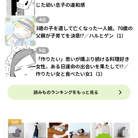
じた幼い息子の違和感
4位
3歳の子を遺して亡くなった一人娘。70歳の
父親が子育てを決意!?／ハルとゲン（1）
5位
「作りたい」思いが燻ぶり続ける料理好き
女性。ある日運命の出会いを果たして!?／
作りたい女と食べたい女1（1）
読みものランキングをもっと見る
注目