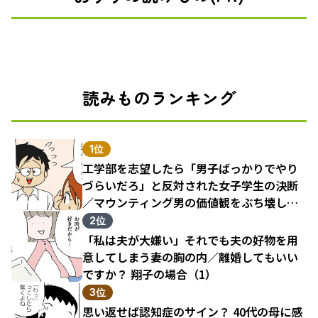
読みものランキング
1位
工学部を志望したら「男子ばっかりでやり
づらいだろ」と反対された女子学生の決断
／マウンティング男の価値観をぶち壊した
結果（1）
2位
「私は夫が大嫌い」それでも夫の好物を用
意してしまう妻の胸の内／離婚してもいい
ですか？ 翔子の場合（1）
3位
思い返せば認知症のサイン？ 40代の母に感