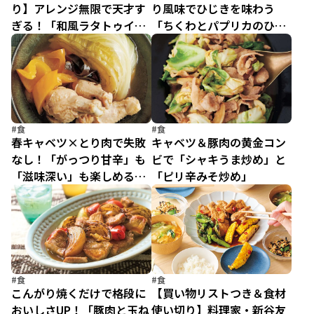
り】アレンジ無限で天才す
り風味でひじきを味わう
ぎる！「和風ラタトゥイ
「ちくわとパプリカのひじ
ユ」の使い回し術
きあえ」
#食
#食
春キャベツ×とり肉で失敗
キャベツ＆豚肉の黄金コン
なし！「がっつり甘辛」も
ビで「シャキうま炒め」と
「滋味深い」も楽しめる、
「ピリ辛みそ炒め」
大満足のメインおかず2品
#食
#食
こんがり焼くだけで格段に
【買い物リストつき＆食材
おいしさUP！「豚肉と玉ね
使い切り】料理家・新谷友