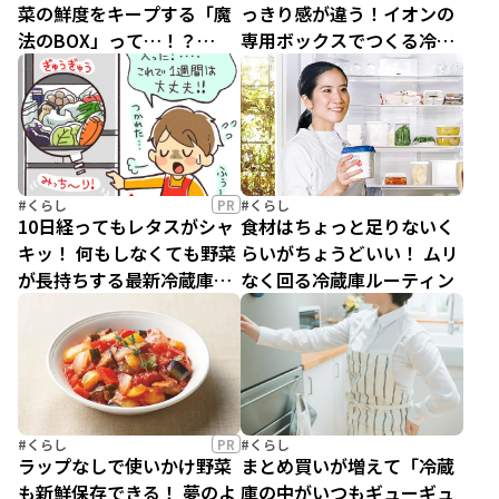
菜の鮮度をキープする「魔
っきり感が違う！イオンの
法のBOX」って…！？
専用ボックスでつくる冷蔵
【PR】
庫収納の実力
#くらし
PR
#くらし
10日経ってもレタスがシャ
食材はちょっと足りないく
キッ！ 何もしなくても野菜
らいがちょうどいい！ ムリ
が長持ちする最新冷蔵庫っ
なく回る冷蔵庫ルーティン
て!?【PR】
#くらし
PR
#くらし
ラップなしで使いかけ野菜
まとめ買いが増えて「冷蔵
も新鮮保存できる！ 夢のよ
庫の中がいつもギューギュ