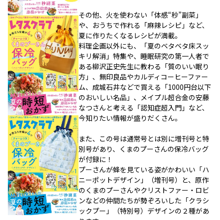
その他、火を使わない「体感“秒”副菜」
や、おうちで作れる「麻辣レシピ」など、
夏に作りたくなるレシピが満載。
料理企画以外にも、「夏のベタベタ床スッ
キリ解消」特集や、睡眠研究の第一人者で
ある柳沢正史先生に教わる「質のいい眠り
方」、無印良品やカルディコーヒーファー
ム、成城石井などで買える「1000円台以下
のおいしい名品」、メイプル超合金の安藤
なつさんと考える「認知症超入門」など、
今知りたい情報が盛りだくさん。
また、この号は通常号とは別に増刊号と特
別号があり、くまのプーさんの保冷バッグ
が付録に！
プーさんが蜂を見ている姿がかわいい「ハ
ニーポットデザイン」（増刊号）と、原作
のくまのプーさんやクリストファー・ロビ
ンなどの仲間たちが勢ぞろいした「クラシ
ックプー」（特別号）デザインの２種があ