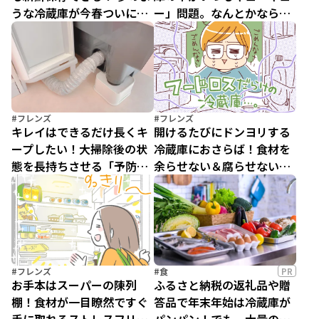
うな冷蔵庫が今春ついに登
ー」問題。なんとかならな
場!!【PR】
い？
#フレンズ
#フレンズ
キレイはできるだけ長くキ
開けるたびにドンヨリする
ープしたい！大掃除後の状
冷蔵庫におさらば！食材を
態を長持ちさせる「予防掃
余らせない＆腐らせない冷
除」
蔵庫ルーティン
#フレンズ
#食
PR
お手本はスーパーの陳列
ふるさと納税の返礼品や贈
棚！食材が一目瞭然ですぐ
答品で年末年始は冷蔵庫が