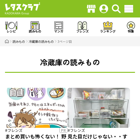
レシピ
読みもの
マンガ
フレンズ
ランキング
特集
読みもの
冷蔵庫の読みもの
3ページ目
冷蔵庫の読みもの
#フレンズ
PR
#フレンズ
まとめ買いも怖くない！ 野
見た目だけじゃない・・す