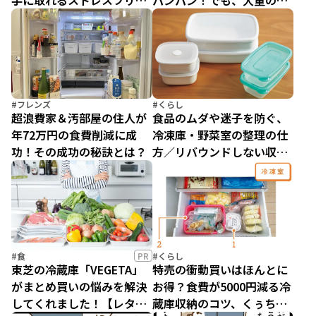
手に取れるストレスフリー
パンパン！でも、大量のま
の冷蔵室収納術
とめ買いも納まる冷凍冷蔵
庫があった！
#フレンズ
#くらし
超浪費家＆汚部屋の住人が
食品のムダや迷子を防ぐ、
年72万円の食費削減に成
冷凍庫・野菜室の整理の仕
功！その成功の秘訣とは？
方／リバウンドしない収納
はどっち？（9）
#食
PR
#くらし
東芝の冷蔵庫「VEGETA」
特売の衝動買いはほんとに
がまとめ買いの悩みを解決
お得？食費が5000円減る冷
してくれました！【レタス
蔵庫収納のコツ、くぅちゃ