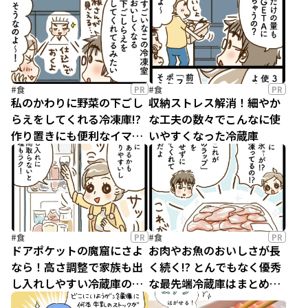
クラブ読者座談会】
んが教えます！！
#食
PR
#食
PR
私のかわりに野菜の下ごし
収納ストレス解消！細やか
らえをしてくれる冷凍庫!?
な工夫の数々でこんなに使
作り置きにも便利なイマド
いやすくなった冷蔵庫
キ冷蔵庫のスゴ技機能！
#食
PR
#食
PR
ドアポケットの魔窟にさよ
お肉やお魚のおいしさが長
なら！高さ調整で家族も出
く続く!? とんでもなく優秀
し入れしやすい冷蔵庫のヒ
な最先端冷蔵庫はまとめ買
ミツ
いの強い味方