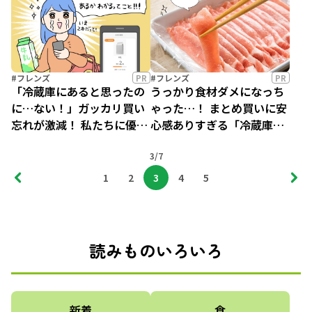
#フレンズ
PR
#フレンズ
PR
「冷蔵庫にあると思ったの
うっかり食材ダメになっち
に…ない！」ガッカリ買い
ゃった…！ まとめ買いに安
忘れが激減！ 私たちに優し
心感ありすぎる「冷蔵庫」
すぎる冷蔵庫って！？
って！？【編集部やってみ
3/7
た】
1
2
3
4
5
読みものいろいろ
新着
食