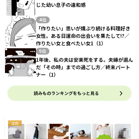
じた幼い息子の違和感
4位
「作りたい」思いが燻ぶり続ける料理好き
女性。ある日運命の出会いを果たして!?／
作りたい女と食べたい女1（1）
5位
1年後、私の夫は安楽死をする。夫婦が選ん
だ「その時」までの過ごし方／終末パート
ナー（1）
読みものランキングをもっと見る
注目