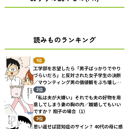
読みものランキング
1位
工学部を志望したら「男子ばっかりでやり
づらいだろ」と反対された女子学生の決断
／マウンティング男の価値観をぶち壊した
結果（1）
2位
「私は夫が大嫌い」それでも夫の好物を用
意してしまう妻の胸の内／離婚してもいい
ですか？ 翔子の場合（1）
3位
思い返せば認知症のサイン？ 40代の母に感