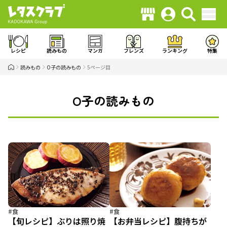
レシピ
読みもの
マンガ
フレンズ
ランキング
特集
読みもの
O子の読みもの
5ページ目
O子の読みもの
#食
#食
【旬レシピ】ぶりは照り焼
【お弁当レシピ】腹持ちが