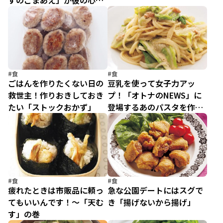
すのごまあえ」が彼の心を
つかむ！
#食
#食
ごはんを作りたくない日の
豆乳を使って女子力アッ
救世主！作りおきしておき
プ！「オトナのNEWS」に
たい「ストックおかず」
登場するあのパスタを作っ
てみよう
#食
#食
疲れたときは市販品に頼っ
急な公園デートにはスグで
てもいいんです！～「天む
き「揚げないから揚げ」
す」の巻