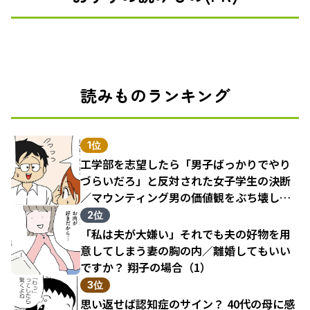
読みものランキング
1位
工学部を志望したら「男子ばっかりでやり
づらいだろ」と反対された女子学生の決断
／マウンティング男の価値観をぶち壊した
結果（1）
2位
「私は夫が大嫌い」それでも夫の好物を用
意してしまう妻の胸の内／離婚してもいい
ですか？ 翔子の場合（1）
3位
思い返せば認知症のサイン？ 40代の母に感