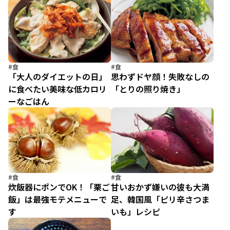
#食
#食
「大人のダイエットの日」
思わずドヤ顔！失敗なしの
に食べたい美味な低カロリ
「とりの照り焼き」
ーなごはん
#食
#食
炊飯器にポンでOK！「栗ご
甘いおかず嫌いの彼も大満
飯」は最強モテメニューで
足、韓国風「ピリ辛さつま
す
いも」レシピ