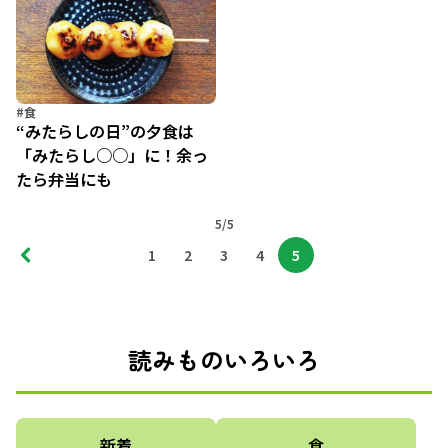
#食
“みたらしの日”の夕食は
「みたらし○○」に！余っ
たら弁当にも
5/5
1
2
3
4
5
読みものいろいろ
新着
食