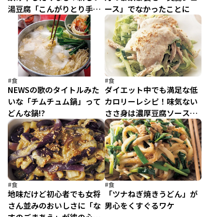
湯豆腐「こんがりとり手羽
ース」でなかったことに
湯豆腐」
#食
#食
NEWSの歌のタイトルみた
ダイエット中でも満足な低
いな「チムチュム鍋」って
カロリーレシピ！味気ない
どんな鍋!?
ささ身は濃厚豆腐ソースで
味付けを
#食
#食
地味だけど初心者でも女将
「ツナねぎ焼きうどん」が
さん並みのおいしさに「な
男心をくすぐるワケ