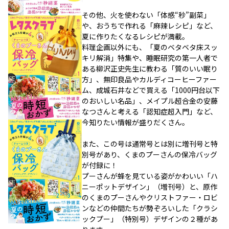
その他、火を使わない「体感“秒”副菜」
や、おうちで作れる「麻辣レシピ」など、
夏に作りたくなるレシピが満載。
料理企画以外にも、「夏のベタベタ床スッ
キリ解消」特集や、睡眠研究の第一人者で
ある柳沢正史先生に教わる「質のいい眠り
方」、無印良品やカルディコーヒーファー
ム、成城石井などで買える「1000円台以下
のおいしい名品」、メイプル超合金の安藤
なつさんと考える「認知症超入門」など、
今知りたい情報が盛りだくさん。
また、この号は通常号とは別に増刊号と特
別号があり、くまのプーさんの保冷バッグ
が付録に！
プーさんが蜂を見ている姿がかわいい「ハ
ニーポットデザイン」（増刊号）と、原作
のくまのプーさんやクリストファー・ロビ
ンなどの仲間たちが勢ぞろいした「クラシ
ックプー」（特別号）デザインの２種があ