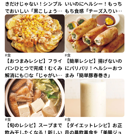
きだけじゃない！シンプル
いいのにヘルシー！もっち
でおいしい「黒こしょう焼
もち食感「チーズ入りいも
き」
もち」
#食
#食
【おつまみレシピ】フライ
【簡単レシピ】揚げないの
パンひとつで完成！むくみ
にパリパリ！ヘルシーおつ
解消にも◎な「じゃがいも
まみ「簡単豚春巻き」
ピザ」
#食
#食
【旬のレシピ】スープまで
【ダイエットレシピ】お正
飲み干したくなる！新しい
月の暴飲暴食を「美腸ジュ