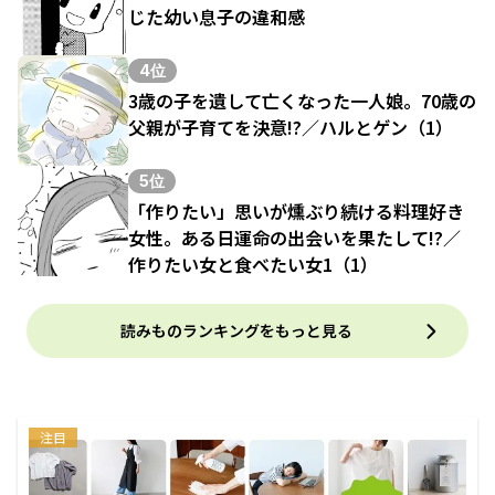
じた幼い息子の違和感
4位
3歳の子を遺して亡くなった一人娘。70歳の
父親が子育てを決意!?／ハルとゲン（1）
5位
「作りたい」思いが燻ぶり続ける料理好き
女性。ある日運命の出会いを果たして!?／
作りたい女と食べたい女1（1）
読みものランキングをもっと見る
注目