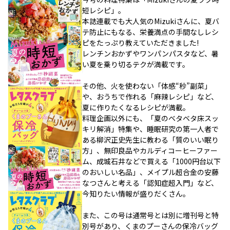
短レシピ」。
本誌連載でも大人気のMizukiさんに、夏バ
テ防止にもなる、栄養満点の手間なしレシ
ピをたっぷり教えていただきました!
レンチンおかずやワンパンパスタなど、暑
い夏を乗り切るテクが満載です。
その他、火を使わない「体感“秒”副菜」
や、おうちで作れる「麻辣レシピ」など、
夏に作りたくなるレシピが満載。
料理企画以外にも、「夏のベタベタ床スッ
キリ解消」特集や、睡眠研究の第一人者で
ある柳沢正史先生に教わる「質のいい眠り
方」、無印良品やカルディコーヒーファー
ム、成城石井などで買える「1000円台以下
のおいしい名品」、メイプル超合金の安藤
なつさんと考える「認知症超入門」など、
今知りたい情報が盛りだくさん。
また、この号は通常号とは別に増刊号と特
別号があり、くまのプーさんの保冷バッグ