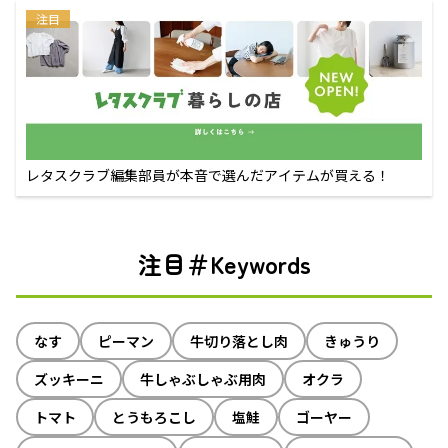
注目
レタスクラブ編集部員が本音で選んだアイテムが買える！
注目＃Keywords
なす
ピーマン
牛切り落とし肉
きゅうり
ズッキーニ
牛しゃぶしゃぶ用肉
オクラ
トマト
とうもろこし
塩鮭
ゴーヤー