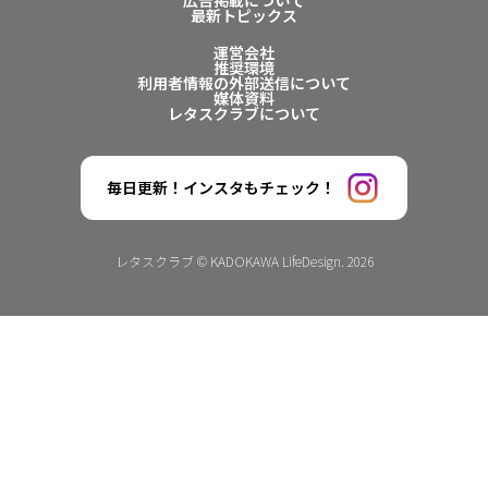
広告掲載について
最新トピックス
運営会社
推奨環境
利用者情報の外部送信について
媒体資料
レタスクラブについて
毎日更新！インスタもチェック！
レタスクラブ © KADOKAWA LifeDesign. 2026