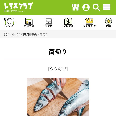
レシピ
読みもの
マンガ
フレンズ
ランキング
特集
レシピ
料理用語事典
筒切り
筒切り
[ツツギリ]