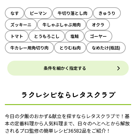
なす
ピーマン
牛切り落とし肉
きゅうり
ズッキーニ
牛しゃぶしゃぶ用肉
オクラ
トマト
とうもろこし
塩鮭
ゴーヤー
牛カレー用角切り肉
とりむね肉
なめたけ(瓶詰)
条件を細かく指定する
ラクレシピならレタスクラブ
今日の夕飯のおかず&献立を探すならレタスクラブで！基
本の定番料理から人気料理まで、日々のへとへとから解放
されるプロ監修の簡単レシピ36582品をご紹介！