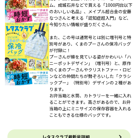
ム、成城石井などで買える「1000円台以下
のおいしい名品」、メイプル超合金の安藤
なつさんと考える「認知症超入門」など、
今知りたい情報が盛りだくさん。
また、この号は通常号とは別に増刊号と特
別号があり、くまのプーさんの保冷バッグ
が付録に！
プーさんが蜂を見ている姿がかわいい「ハ
ニーポットデザイン」（増刊号）と、原作
のくまのプーさんやクリストファー・ロビ
ンなどの仲間たちが勢ぞろいした「クラシ
ックプー」（特別号）デザインの２種があ
ります。
お弁当箱と水筒、カトラリーを一緒に入れ
ることができます。高さがあるので、お弁
当箱の上にミニサイズの保存容器を入れる
こともできる仕様のバッグです。
レタスクラブ最新号詳細