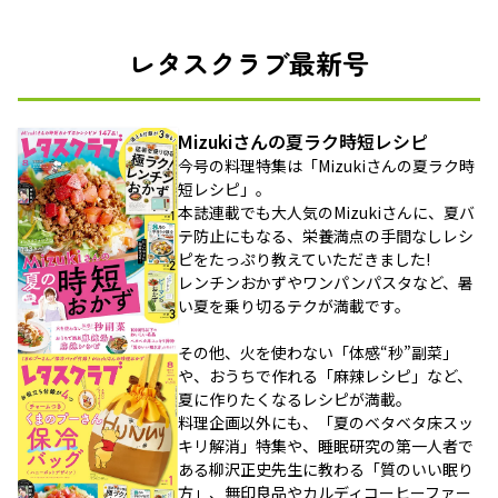
レタスクラブ最新号
Mizukiさんの夏ラク時短レシピ
今号の料理特集は「Mizukiさんの夏ラク時
短レシピ」。
本誌連載でも大人気のMizukiさんに、夏バ
テ防止にもなる、栄養満点の手間なしレシ
ピをたっぷり教えていただきました!
レンチンおかずやワンパンパスタなど、暑
い夏を乗り切るテクが満載です。
その他、火を使わない「体感“秒”副菜」
や、おうちで作れる「麻辣レシピ」など、
夏に作りたくなるレシピが満載。
料理企画以外にも、「夏のベタベタ床スッ
キリ解消」特集や、睡眠研究の第一人者で
ある柳沢正史先生に教わる「質のいい眠り
方」、無印良品やカルディコーヒーファー