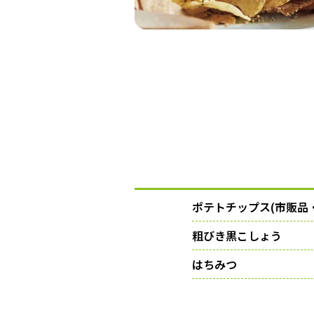
ポテトチップス(市販品
粗びき黒こしょう
はちみつ