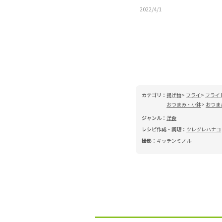
2022/4/1
カテゴリ：
揚げ物
フライ
フライ
おつまみ・小鉢
おつま
ジャンル：
洋食
レシピ作成・調理：
ツレヅレハナコ
撮影：
キッチンミノル