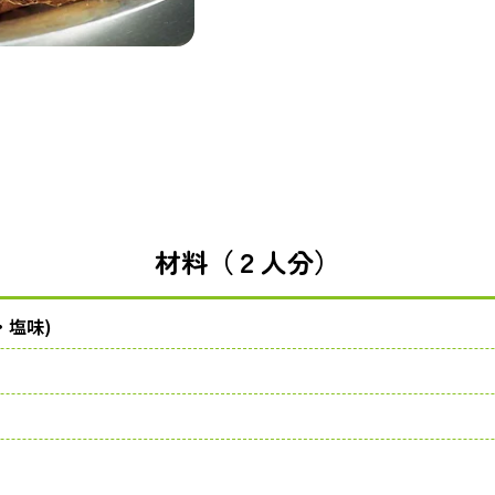
材料（２人分）
・塩味)