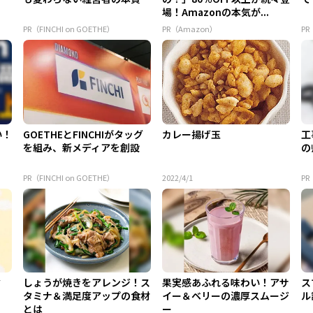
場！Amazonの本気が...
PR（FINCHI on GOETHE）
PR（Amazon）
P
い！
GOETHEとFINCHIがタッグ
カレー揚げ玉
工
を組み、新メディアを創設
の
PR（FINCHI on GOETHE）
2022/4/1
P
ク
しょうが焼きをアレンジ！ス
果実感あふれる味わい！アサ
ス
タミナ＆満足度アップの食材
イー＆ベリーの濃厚スムージ
ル
とは
ー