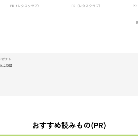
PR（レタスクラブ）
PR（レタスクラブ）
P
ドポテト
み その他
おすすめ読みもの(PR)