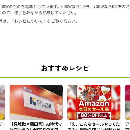
0Wのものを基準としています。500Wなら1.2倍、700Wなら0.9倍
すので、様子をみながら加熱してください。
等は、
「レシピについて」
をご覧ください。
おすすめレシピ
チ
【見城徹×藤田晋】AI時代で
「え、こんなセールやってた
ア
も変わらない経営者の本質
の？」80％OFF以上が続々登
で