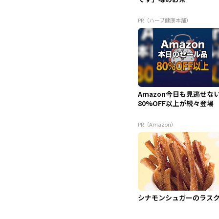
PR（ハーブ健康本舗）
Amazon今日も見逃せな
80%OFF以上が続々登場
PR（Amazon）
シナモンシュガーのラス