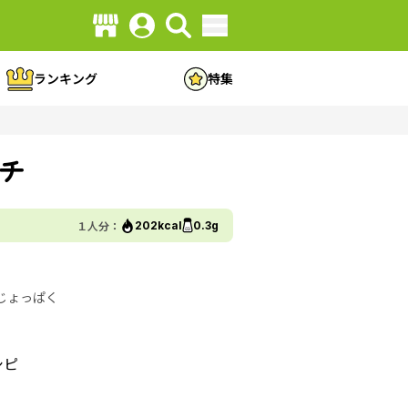
ランキング
特集
チ
１人分：
202kcal
0.3g
じょっぱく
シピ