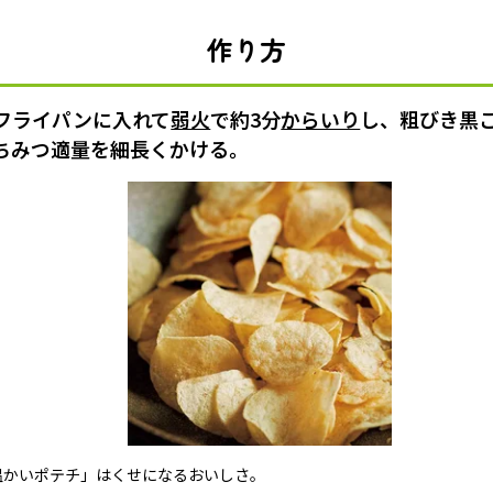
作り方
フライパンに入れて
弱火
で約3分
からいり
し、粗びき黒
ちみつ適量を細長くかける。
温かいポテチ」はくせになるおいしさ。