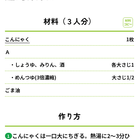
材料（３人分）
こんにゃく
1枚
Ａ
・しょうゆ、みりん、酒
各大さじ1
・めんつゆ(3倍濃縮)
大さじ1/2
ごま油
作り方
こんにゃくは一口大にちぎる。熱湯に2～3分ひ
1