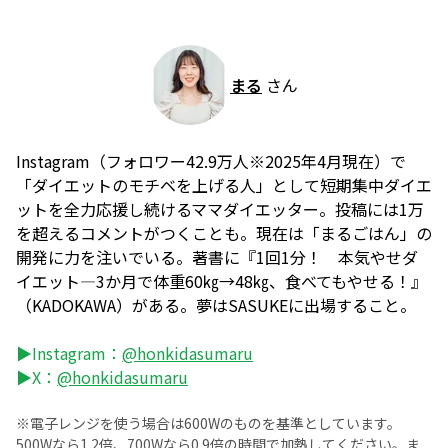
まる
さん
Instagram（フォロワー42.9万人※2025年4月現在）で
「ダイエットのモチベを上げる人」として短期集中ダイエ
ットを全力応援し続けるママダイエッター。投稿には1万
を超えるコメントがつくことも。現在は「まるごはん」の
開発に力を注いでいる。著書に『1回1分！ 本気やせダ
イエット―3か月で体重60㎏→48㎏、食べてもやせる！』
（KADOKAWA）がある。夢はSASUKEに出場すること。
▶Instagram：
@honkidasumaru
▶X：
@honkidasumaru
※電子レンジを使う場合は600Wのものを基準としています。
500Wなら1.2倍、700Wなら0.9倍の時間で加熱してください。ま