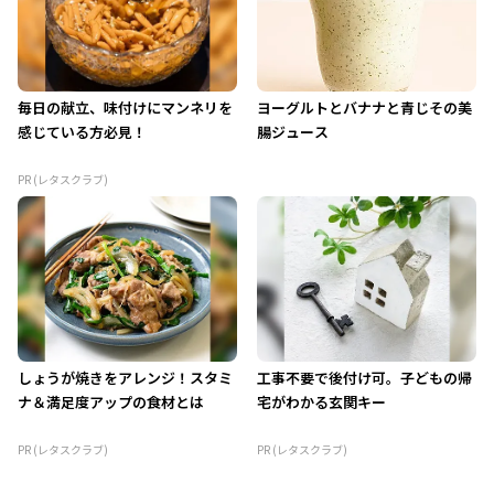
毎日の献立、味付けにマンネリを
ヨーグルトとバナナと青じその美
感じている方必見！
腸ジュース
PR (レタスクラブ)
しょうが焼きをアレンジ！スタミ
工事不要で後付け可。子どもの帰
ナ＆満足度アップの食材とは
宅がわかる玄関キー
PR (レタスクラブ)
PR (レタスクラブ)