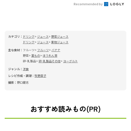
Recommended by
カテゴリ：
ドリンク
ジュース
野菜ジュース
ドリンク
ジュース
果物ジュース
主な食材：
フルーツ
フルーツ
バナナ
野菜
葉もの
ほうれん草
卵･乳製品
卵･乳製品その他
ヨーグルト
ジャンル：
洋食
レシピ作成・調理：
牧野直子
撮影：
野口健志
おすすめ読みもの(PR)