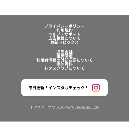
プライバシーポリシー
利用規約
ヘルプ・サポート
広告掲載について
最新トピックス
運営会社
推奨環境
利用者情報の外部送信について
媒体資料
レタスクラブについて
毎日更新！インスタもチェック！
レタスクラブ © KADOKAWA LifeDesign. 2026