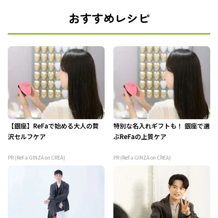
おすすめレシピ
【銀座】ReFaで始める大人の贅
特別な名入れギフトも！ 銀座で選
沢セルフケア
ぶReFaの上質ケア
PR (ReFa GINZA on CREA)
PR (ReFa GINZA on CREA)