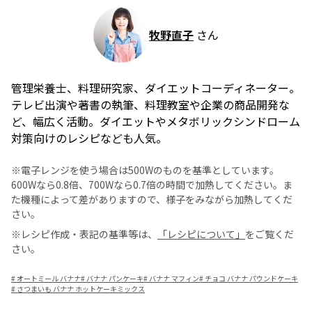
牧野直子
さん
管理栄養士、料理研究家、ダイエットコーディネーター。
テレビ出演や著書の執筆、料理教室や企業の商品開発な
ど、幅広く活動。ダイエットやメタボリックシンドローム
対策向けのレシピなども人気。
※電子レンジを使う場合は500Wのものを基準としています。
600Wなら0.8倍、700Wなら0.7倍の時間で加熱してください。ま
た機種によって差がありますので、様子をみながら加熱してくだ
さい。
※レシピ作成・表記の基準等は、
「レシピについて」
をご覧くだ
さい。
#
オートミール バナナ
#
バナナ パンケーキ
#
バナナ マフィン
#
チョコ バナナ パウンドケーキ
#
さつまいも バナナ ホットケーキミックス