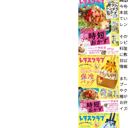
Mi
今号
本誌
てい
レン
その
シピ
料理
に教
台以
情報
また
プー
やク
種が
お弁
イズ