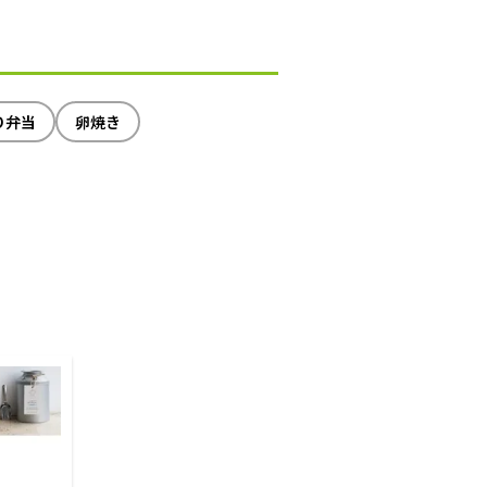
り弁当
卵焼き