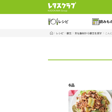
レシピ
読みも
レシピ
献立
主な食材から献立を探す
こん
6品