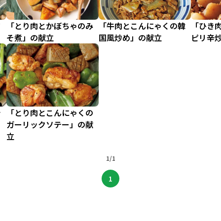
タ
「とり肉とかぼちゃのみ
「牛肉とこんにゃくの韓
「ひき
そ煮」の献立
国風炒め」の献立
ピリ辛
シ
「とり肉とこんにゃくの
ガーリックソテー」の献
立
1/1
1