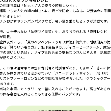
zukiさんの夏ラク時短レシピ
の料理特集は「Mizukiさんの夏ラク時短レシピ」。
連載でも大人気のMizukiさんに、夏バテ防止にもなる、栄養満点の手
ただきました!
チンおかずやワンパンパスタなど、暑い夏を乗り切るテクが満載です。
他、火を使わない「体感“秒”副菜」や、おうちで作れる「麻辣レシピ
が満載。
企画以外にも、「夏のベタベタ床スッキリ解消」特集や、睡眠研究の第
わる「質のいい眠り方」、無印良品やカルディコーヒーファーム、成城石
下のおいしい名品」、メイプル超合金の安藤なつさんと考える「認知症
が盛りだくさん。
、この号は通常号とは別に増刊号と特別号があり、くまのプーさんの保
さんが蜂を見ている姿がかわいい「ハニーポットデザイン」（増刊号）
リストファー・ロビンなどの仲間たちが勢ぞろいした「クラシックプー
あります。
当箱と水筒、カトラリーを一緒に入れることができます。高さがあるの
の保存容器を入れることもできる仕様のバッグです。