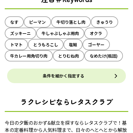
なす
ピーマン
牛切り落とし肉
きゅうり
ズッキーニ
牛しゃぶしゃぶ用肉
オクラ
トマト
とうもろこし
塩鮭
ゴーヤー
牛カレー用角切り肉
とりむね肉
なめたけ(瓶詰)
条件を細かく指定する
ラクレシピならレタスクラブ
今日の夕飯のおかず&献立を探すならレタスクラブで！基
本の定番料理から人気料理まで、日々のへとへとから解放