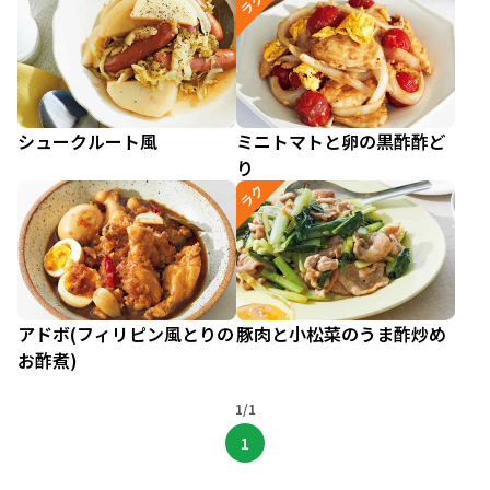
ラク
シュークルート風
ミニトマトと卵の黒酢酢ど
り
ラク
アドボ(フィリピン風とりの
豚肉と小松菜のうま酢炒め
お酢煮)
1/1
1