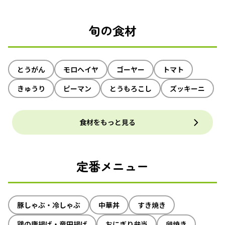
旬の食材
とうがん
モロヘイヤ
ゴーヤー
トマト
きゅうり
ピーマン
とうもろこし
ズッキーニ
食材をもっと見る
定番メニュー
豚しゃぶ・冷しゃぶ
中華丼
すき焼き
鶏の唐揚げ・竜田揚げ
おにぎり弁当
卵焼き