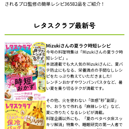
されるプロ監修の簡単レシピ36582品をご紹介！
レタスクラブ最新号
Mizukiさんの夏ラク時短レシピ
今号の料理特集は「Mizukiさんの夏ラク時
短レシピ」。
本誌連載でも大人気のMizukiさんに、夏バ
テ防止にもなる、栄養満点の手間なしレシ
ピをたっぷり教えていただきました!
レンチンおかずやワンパンパスタなど、暑
い夏を乗り切るテクが満載です。
その他、火を使わない「体感“秒”副菜」
や、おうちで作れる「麻辣レシピ」など、
夏に作りたくなるレシピが満載。
料理企画以外にも、「夏のベタベタ床スッ
キリ解消」特集や、睡眠研究の第一人者で