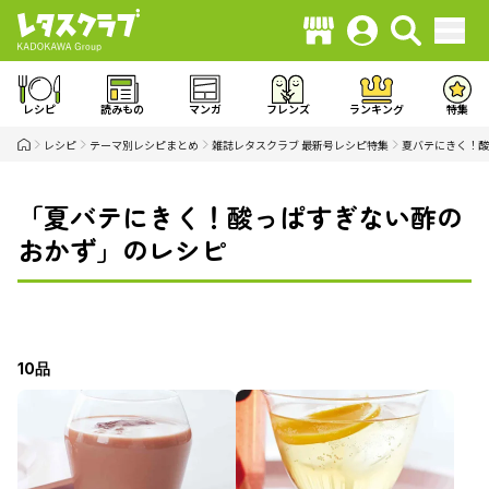
レシピ
読みもの
マンガ
フレンズ
ランキング
特集
レシピ
テーマ別レシピまとめ
雑誌レタスクラブ 最新号レシピ特集
夏バテにきく！酸
「夏バテにきく！酸っぱすぎない酢の
おかず」のレシピ
10品