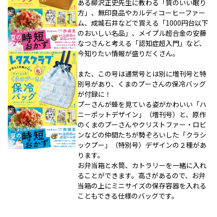
ある柳沢正史先生に教わる「質のいい眠り
方」、無印良品やカルディコーヒーファー
ム、成城石井などで買える「1000円台以下
のおいしい名品」、メイプル超合金の安藤
なつさんと考える「認知症超入門」など、
今知りたい情報が盛りだくさん。
また、この号は通常号とは別に増刊号と特
別号があり、くまのプーさんの保冷バッグ
が付録に！
プーさんが蜂を見ている姿がかわいい「ハ
ニーポットデザイン」（増刊号）と、原作
のくまのプーさんやクリストファー・ロビ
ンなどの仲間たちが勢ぞろいした「クラシ
ックプー」（特別号）デザインの２種があ
ります。
お弁当箱と水筒、カトラリーを一緒に入れ
ることができます。高さがあるので、お弁
当箱の上にミニサイズの保存容器を入れる
こともできる仕様のバッグです。