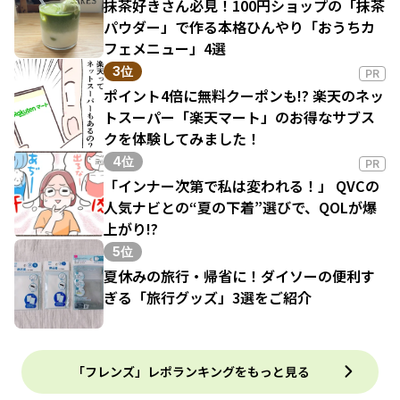
抹茶好きさん必見！100円ショップの「抹茶
パウダー」で作る本格ひんやり「おうちカ
フェメニュー」4選
3位
PR
ポイント4倍に無料クーポンも!? 楽天のネッ
トスーパー「楽天マート」のお得なサブス
クを体験してみました！
4位
PR
「インナー次第で私は変われる！」 QVCの
人気ナビとの“夏の下着”選びで、QOLが爆
上がり!?
5位
夏休みの旅行・帰省に！ダイソーの便利す
ぎる「旅行グッズ」3選をご紹介
「フレンズ」レポランキングをもっと見る