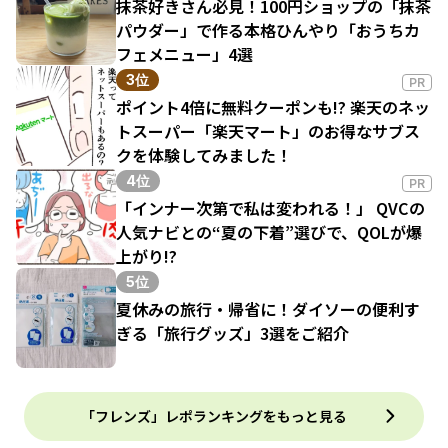
抹茶好きさん必見！100円ショップの「抹茶
パウダー」で作る本格ひんやり「おうちカ
フェメニュー」4選
3位
PR
ポイント4倍に無料クーポンも!? 楽天のネッ
トスーパー「楽天マート」のお得なサブス
クを体験してみました！
4位
PR
「インナー次第で私は変われる！」 QVCの
人気ナビとの“夏の下着”選びで、QOLが爆
上がり!?
5位
夏休みの旅行・帰省に！ダイソーの便利す
ぎる「旅行グッズ」3選をご紹介
「フレンズ」レポランキングをもっと見る