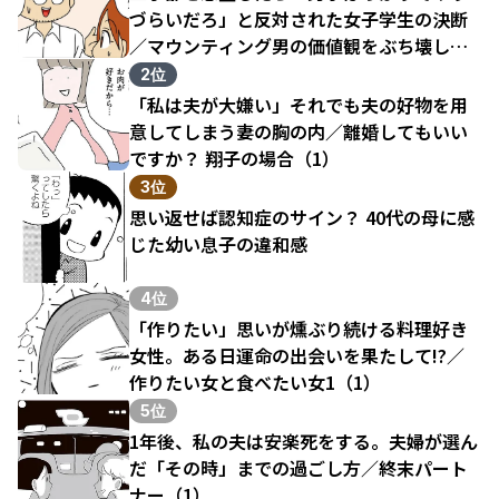
づらいだろ」と反対された女子学生の決断
／マウンティング男の価値観をぶち壊した
結果（1）
2位
「私は夫が大嫌い」それでも夫の好物を用
意してしまう妻の胸の内／離婚してもいい
ですか？ 翔子の場合（1）
3位
思い返せば認知症のサイン？ 40代の母に感
じた幼い息子の違和感
4位
「作りたい」思いが燻ぶり続ける料理好き
女性。ある日運命の出会いを果たして!?／
作りたい女と食べたい女1（1）
5位
1年後、私の夫は安楽死をする。夫婦が選ん
だ「その時」までの過ごし方／終末パート
ナー（1）