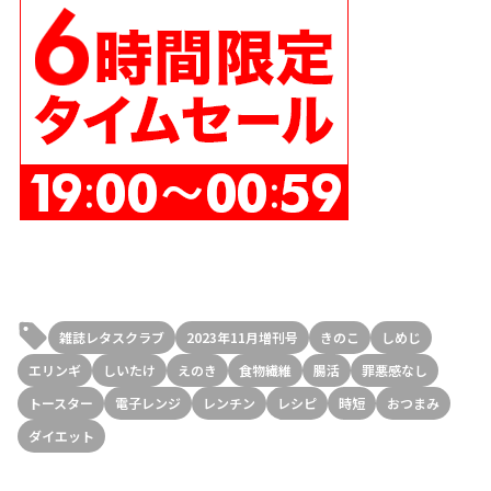
雑誌レタスクラブ
2023年11月増刊号
きのこ
しめじ
エリンギ
しいたけ
えのき
食物繊維
腸活
罪悪感なし
トースター
電子レンジ
レンチン
レシピ
時短
おつまみ
ダイエット