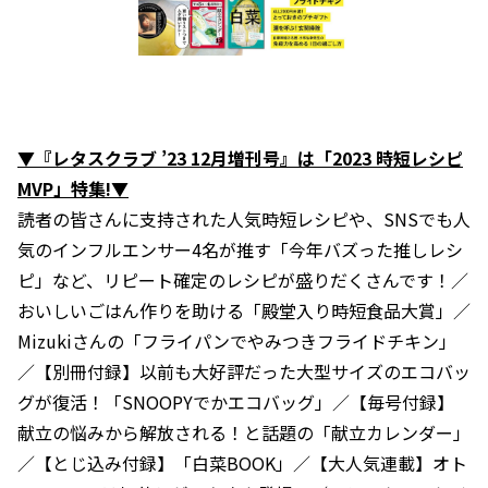
▼『レタスクラブ ’23 12月増刊号』は「2023 時短レシピ
MVP」特集!▼
読者の皆さんに支持された人気時短レシピや、SNSでも人
気のインフルエンサー4名が推す「今年バズった推しレシ
ピ」など、リピート確定のレシピが盛りだくさんです！／
おいしいごはん作りを助ける「殿堂入り時短食品大賞」／
Mizukiさんの「フライパンでやみつきフライドチキン」
／【別冊付録】以前も大好評だった大型サイズのエコバッ
グが復活！「SNOOPYでかエコバッグ」／【毎号付録】
献立の悩みから解放される！と話題の「献立カレンダー」
／【とじ込み付録】「白菜BOOK」／【大人気連載】オト