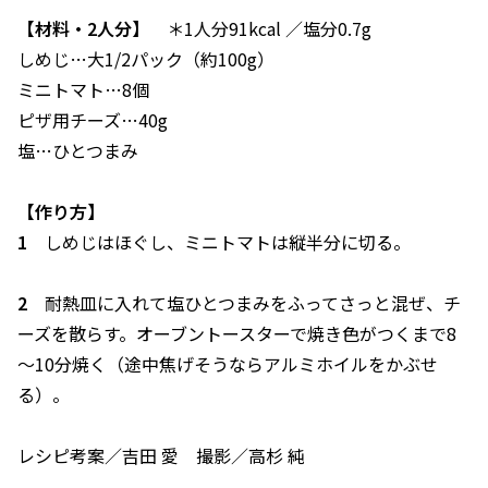
【材料・2人分】
＊1人分91kcal ／塩分0.7g
しめじ…大1/2パック（約100g）
ミニトマト…8個
ピザ用チーズ…40g
塩…ひとつまみ
【作り方】
1
しめじはほぐし、ミニトマトは縦半分に切る。
2
耐熱皿に入れて塩ひとつまみをふってさっと混ぜ、チ
ーズを散らす。オーブントースターで焼き色がつくまで8
～10分焼く（途中焦げそうならアルミホイルをかぶせ
る）。
レシピ考案／吉田 愛 撮影／高杉 純