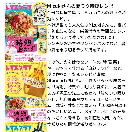
Mizukiさんの夏ラク時短レシピ
今号の料理特集は「Mizukiさんの夏ラク時
短レシピ」。
本誌連載でも大人気のMizukiさんに、夏バ
テ防止にもなる、栄養満点の手間なしレシ
ピをたっぷり教えていただきました!
レンチンおかずやワンパンパスタなど、暑
い夏を乗り切るテクが満載です。
その他、火を使わない「体感“秒”副菜」
や、おうちで作れる「麻辣レシピ」など、
夏に作りたくなるレシピが満載。
料理企画以外にも、「夏のベタベタ床スッ
キリ解消」特集や、睡眠研究の第一人者で
ある柳沢正史先生に教わる「質のいい眠り
方」、無印良品やカルディコーヒーファー
ム、成城石井などで買える「1000円台以下
のおいしい名品」、メイプル超合金の安藤
なつさんと考える「認知症超入門」など、
今知りたい情報が盛りだくさん。