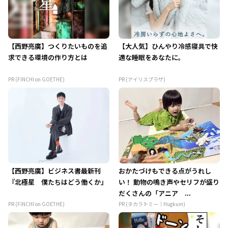
【西野亮廣】つくりたいものを追
【大人気】ひんやり冷感寝具で快
求できる環境の作り方とは
適な睡眠をあなたに。
PR (FINCHI on GOETHE)
PR (アイリスプラザ)
【西野亮廣】ビジネス書最新刊
おかたづけもできる点がうれし
『北極星 僕たちはどう働くか』
い！ 動物の鳴き声やセリフが盛り
だくさんの「アニア ...
PR (FINCHI on GOETHE)
PR (タカラトミー｜Hugkum)