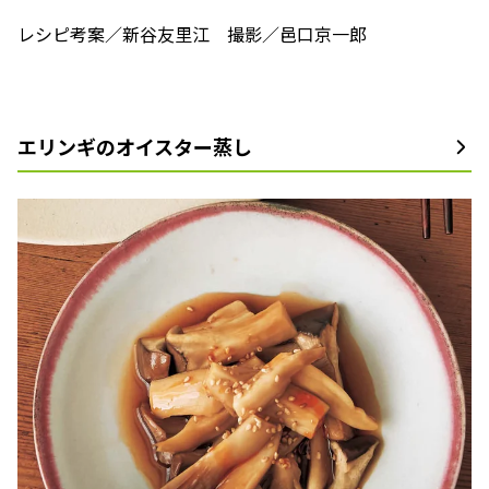
レシピ考案／新谷友里江 撮影／邑口京一郎
エリンギのオイスター蒸し