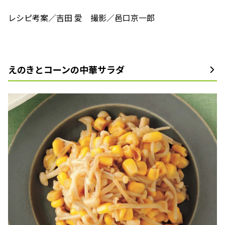
レシピ考案／吉田 愛 撮影／邑口京一郎
えのきとコーンの中華サラダ