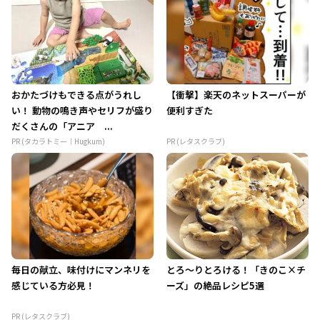
おかたづけもできる点がうれし
【衝撃】楽天のネットスーパーが
い！ 動物の鳴き声やセリフが盛り
便利すぎた
だくさんの「アニア ...
PR (タカラトミー｜Hugkum)
PR (レタスクラブ)
毎日の献立、味付けにマンネリを
とろ～りとろける！「きのこ×チ
感じている方必見！
ーズ」の絶品レシピ5選
PR (レタスクラブ)