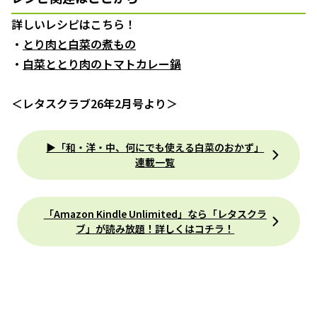
詳しいレシピはこちら！
・
とり肉と白菜の煮もの
・
白菜ととり肉のトマトカレー鍋
＜レタスクラブ26年2月号より＞
▶「和・洋・中、何にでも使える白菜のおかず」
連載一覧
「Amazon Kindle Unlimited」なら「レタスクラ
ブ」が読み放題！詳しくはコチラ！