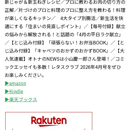
新じゃが＆新玉ねぎレシピ／プロに教わるお肉の切り方の
正解／片づけのプロと料理のプロに整え方を教わる！料理
が楽しくなるキッチン／ 4大タイプ別腸活／新生活を快
適にする「住まいの見直しポイント」／【毎号付録】献立
の悩みから解放される！と話題の「4月の平日ラク献立」
／【とじ込み付録】「頑張らない！お弁当BOOK」／【と
じ込み付録】「キャベツのおかずのおかずBOOK」／【大
人気連載】オトナのNEWSは小山慶一郎さん登場！／コミ
ックエッセイも多数！レタスクラブ 2026年4月号をぜひ
お楽しみください。
▶amazon
▶Kindle
▶楽天ブックス