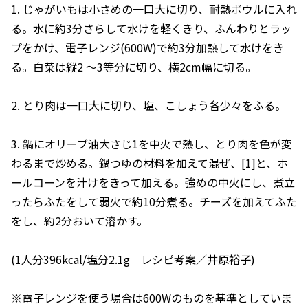
1. じゃがいもは小さめの一口大に切り、耐熱ボウルに入れ
る。水に約3分さらして水けを軽くきり、ふんわりとラッ
プをかけ、電子レンジ(600W)で約3分加熱して水けをき
る。白菜は縦2 ～3等分に切り、横2cm幅に切る。
2. とり肉は一口大に切り、塩、こしょう各少々をふる。
3. 鍋にオリーブ油大さじ1を中火で熱し、とり肉を色が変
わるまで炒める。鍋つゆの材料を加えて混ぜ、[1]と、ホ
ールコーンを汁けをきって加える。強めの中火にし、煮立
ったらふたをして弱火で約10分煮る。チーズを加えてふた
をし、約2分おいて溶かす。
(1人分396kcal/塩分2.1g レシピ考案／井原裕子)
※電子レンジを使う場合は600Wのものを基準としていま