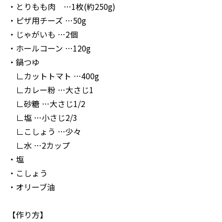
・とりもも肉 …1枚(約250g)
・ピザ用チーズ …50g
・じゃがいも …2個
・ホールコーン …120g
・鍋つゆ
∟カットトマト …400g
∟カレー粉 …大さじ1
∟砂糖 …大さじ1/2
∟塩 …小さじ2/3
∟こしょう …少々
∟水 …2カップ
・塩
・こしょう
・オリーブ油
【作り方】