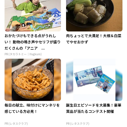
おかたづけもできる点がうれし
肉ちょっとで大満足！大根＆白菜
い！ 動物の鳴き声やセリフが盛り
でやせおかず
だくさんの「アニア ...
PR (タカラトミー｜Hugkum)
毎日の献立、味付けにマンネリを
誕生日エピソードを大募集！豪華
感じている方必見！
賞品が当たるコンテスト開催
PR (レタスクラブ)
PR (レタスクラブ)