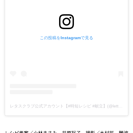
この投稿をInstagramで見る
レタスクラブ公式アカウント【#時短レシピ #献立】(@lettuce_official)がシェアした投稿
レシピ考案／小林まさみ、井原裕子 撮影／木村拓、難波