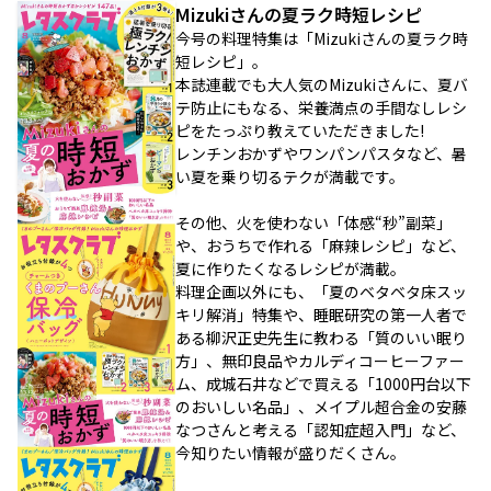
Mizukiさんの夏ラク時短レシピ
今号の料理特集は「Mizukiさんの夏ラク時
短レシピ」。
本誌連載でも大人気のMizukiさんに、夏バ
テ防止にもなる、栄養満点の手間なしレシ
ピをたっぷり教えていただきました!
レンチンおかずやワンパンパスタなど、暑
い夏を乗り切るテクが満載です。
その他、火を使わない「体感“秒”副菜」
や、おうちで作れる「麻辣レシピ」など、
夏に作りたくなるレシピが満載。
料理企画以外にも、「夏のベタベタ床スッ
キリ解消」特集や、睡眠研究の第一人者で
ある柳沢正史先生に教わる「質のいい眠り
方」、無印良品やカルディコーヒーファー
ム、成城石井などで買える「1000円台以下
のおいしい名品」、メイプル超合金の安藤
なつさんと考える「認知症超入門」など、
今知りたい情報が盛りだくさん。