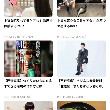
上質な眠りも美髪ケアも！ 銀座で
上質な眠りも美髪ケアも！ 銀座で
体感するReFa
体感するReFa
PR (ReFa GINZA on CREA)
PR (ReFa GINZA on CREA)
【西野亮廣】つくりたいものを追
【西野亮廣】ビジネス書最新刊
求できる環境の作り方とは
『北極星 僕たちはどう働くか』
PR (FINCHI on GOETHE)
PR (FINCHI on GOETHE)