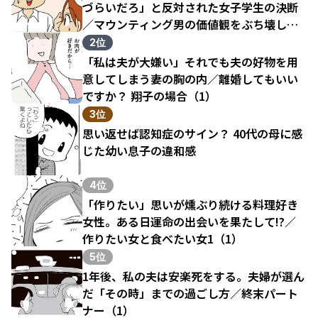
づらいだろ」と反対された女子学生の決断
／マウンティング男の価値観をぶち壊した
結果（1）
2位
「私は夫が大嫌い」それでも夫の好物を用
意してしまう妻の胸の内／離婚してもいい
ですか？ 翔子の場合（1）
3位
思い返せば認知症のサイン？ 40代の母に感
じた幼い息子の違和感
4位
「作りたい」思いが燻ぶり続ける料理好き
女性。ある日運命の出会いを果たして!?／
作りたい女と食べたい女1（1）
5位
1年後、私の夫は安楽死をする。夫婦が選ん
だ「その時」までの過ごし方／終末パート
ナー（1）