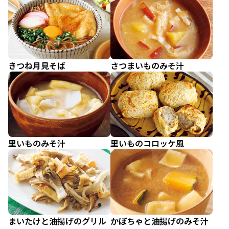
きつね月見そば
さつまいものみそ汁
里いものみそ汁
里いものコロッケ風
まいたけと油揚げのグリル
かぼちゃと油揚げのみそ汁