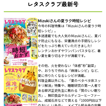
レタスクラブ最新号
Mizukiさんの夏ラク時短レシピ
今号の料理特集は「Mizukiさんの夏ラク時
短レシピ」。
本誌連載でも大人気のMizukiさんに、夏バ
テ防止にもなる、栄養満点の手間なしレシ
ピをたっぷり教えていただきました!
レンチンおかずやワンパンパスタなど、暑
い夏を乗り切るテクが満載です。
その他、火を使わない「体感“秒”副菜」
や、おうちで作れる「麻辣レシピ」など、
夏に作りたくなるレシピが満載。
料理企画以外にも、「夏のベタベタ床スッ
キリ解消」特集や、睡眠研究の第一人者で
ある柳沢正史先生に教わる「質のいい眠り
方」、無印良品やカルディコーヒーファー
ム、成城石井などで買える「1000円台以下
のおいしい名品」、メイプル超合金の安藤