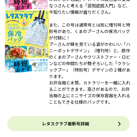
なつさんと考える「認知症超入門」など、
今知りたい情報が盛りだくさん。
また、この号は通常号とは別に増刊号と特
別号があり、くまのプーさんの保冷バッグ
が付録に！
プーさんが蜂を見ている姿がかわいい「ハ
ニーポットデザイン」（増刊号）と、原作
のくまのプーさんやクリストファー・ロビ
ンなどの仲間たちが勢ぞろいした「クラシ
ックプー」（特別号）デザインの２種があ
ります。
お弁当箱と水筒、カトラリーを一緒に入れ
ることができます。高さがあるので、お弁
当箱の上にミニサイズの保存容器を入れる
こともできる仕様のバッグです。
レタスクラブ最新号詳細