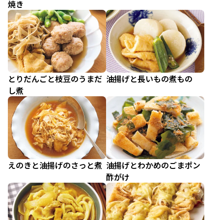
焼き
とりだんごと枝豆のうまだ
油揚げと長いもの煮もの
し煮
えのきと油揚げのさっと煮
油揚げとわかめのごまポン
酢がけ