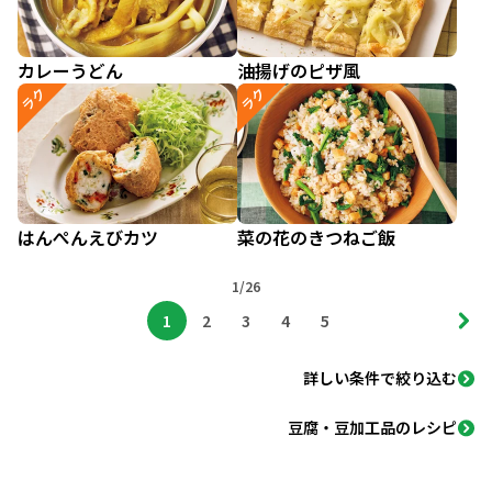
カレーうどん
油揚げのピザ風
ラク
ラク
はんぺんえびカツ
菜の花のきつねご飯
1/26
1
2
3
4
5
詳しい条件で絞り込む
豆腐・豆加工品のレシピ