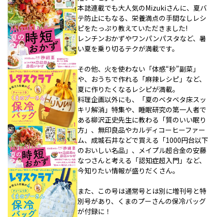
本誌連載でも大人気のMizukiさんに、夏バ
テ防止にもなる、栄養満点の手間なしレシ
ピをたっぷり教えていただきました!
レンチンおかずやワンパンパスタなど、暑
い夏を乗り切るテクが満載です。
その他、火を使わない「体感“秒”副菜」
や、おうちで作れる「麻辣レシピ」など、
夏に作りたくなるレシピが満載。
料理企画以外にも、「夏のベタベタ床スッ
キリ解消」特集や、睡眠研究の第一人者で
ある柳沢正史先生に教わる「質のいい眠り
方」、無印良品やカルディコーヒーファー
ム、成城石井などで買える「1000円台以下
のおいしい名品」、メイプル超合金の安藤
なつさんと考える「認知症超入門」など、
今知りたい情報が盛りだくさん。
また、この号は通常号とは別に増刊号と特
別号があり、くまのプーさんの保冷バッグ
が付録に！