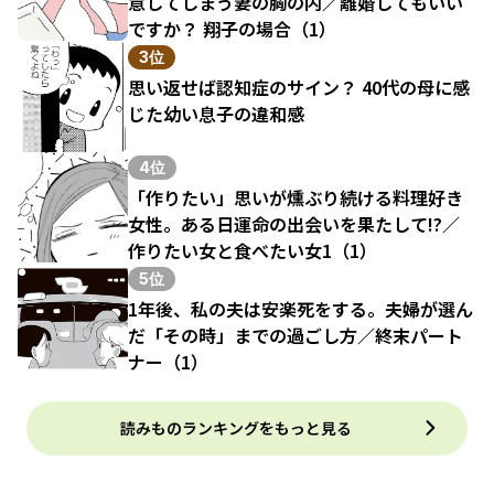
意してしまう妻の胸の内／離婚してもいい
ですか？ 翔子の場合（1）
3位
思い返せば認知症のサイン？ 40代の母に感
じた幼い息子の違和感
4位
「作りたい」思いが燻ぶり続ける料理好き
女性。ある日運命の出会いを果たして!?／
作りたい女と食べたい女1（1）
5位
1年後、私の夫は安楽死をする。夫婦が選ん
だ「その時」までの過ごし方／終末パート
ナー（1）
読みものランキングをもっと見る