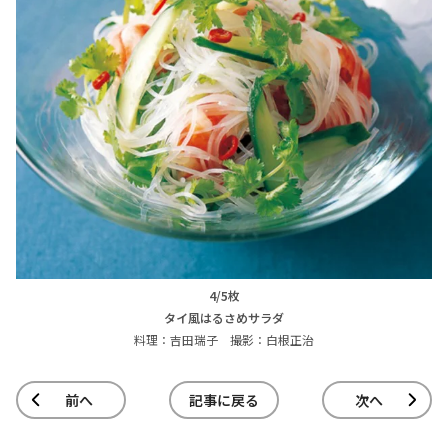
4/5枚
タイ風はるさめサラダ
料理：吉田瑞子 撮影：白根正治
前へ
記事に戻る
次へ