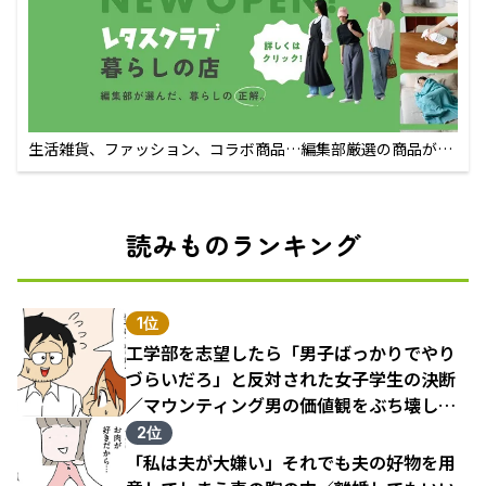
生活雑貨、ファッション、コラボ商品…編集部厳選の商品が買
えるECサイト
読みものランキング
1位
工学部を志望したら「男子ばっかりでやり
づらいだろ」と反対された女子学生の決断
／マウンティング男の価値観をぶち壊した
結果（1）
2位
「私は夫が大嫌い」それでも夫の好物を用