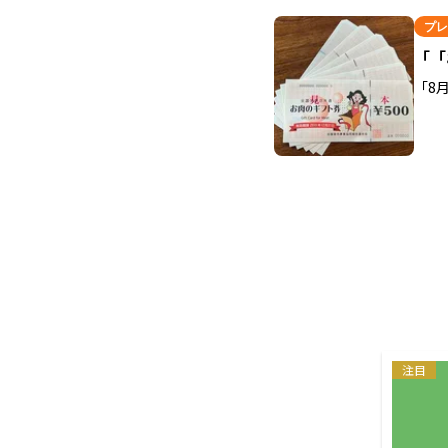
プレ
「「
「8
注目