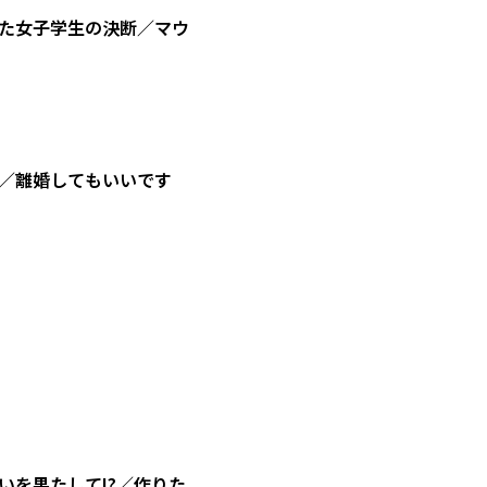
た女子学生の決断／マウ
／離婚してもいいです
を果たして!?／作りた