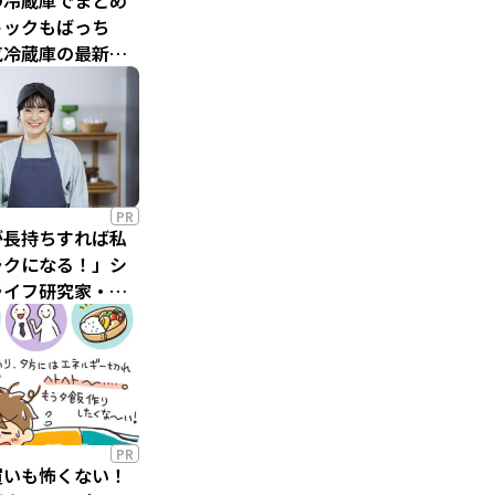
の冷蔵庫でまとめ
トックもばっち
気冷蔵庫の最新シ
が超優秀！
PR
が長持ちすれば私
ラクになる！」シ
ライフ研究家・マ
がたどり着いた最
 【PR】
PR
買いも怖くない！