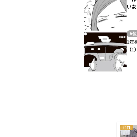
い女
5位
1年
（1
注目