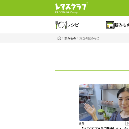
レシピ
読みも
読みもの
東芝の読みもの
#食
P