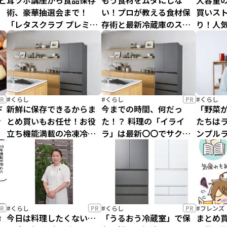
ビ
耳ツボ講座から食品保存
もう食材をムダにしな
大容量
と
術、豪華抽選会まで！
い！プロが教える食材保
買いス
「レタスクラブ プレミア
存術と最新冷蔵庫のスゴ
り！人
ムセミナー くらしの学
い機能を徹底紹介
リーズ
材
校」イベントレポート
R
#くらし
#くらし
PR
#くらし
ド
新鮮に保存できるからま
今までの時間、何だっ
「野菜
ン
とめ買いもお任せ！お役
た！？ 料理の「イライ
たちは
立ち機能満載の冷凍冷蔵
ラ」は最新〇〇でサクッ
ンプル
庫/東芝ライフスタイル
と根本解決／レタスクラ
キさん
「VEGETA FZSシリーズ」
ブ読者座談会【PR】
新冷蔵庫
【レタスクラブ
SELECTION】
R
#くらし
PR
#くらし
PR
#フレンズ
冷
今日は料理したくない…
「うるおう冷蔵室」で保
まとめ