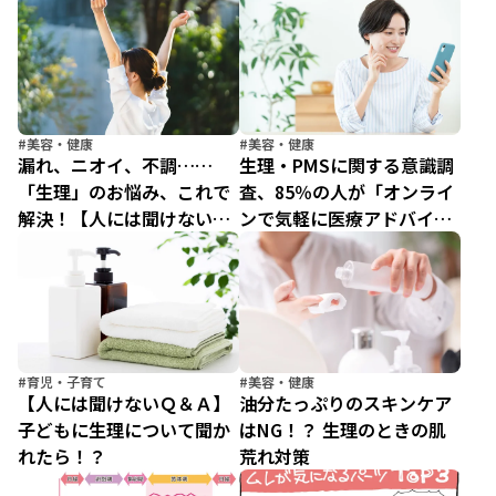
ろう
#美容・健康
#美容・健康
漏れ、ニオイ、不調……
生理・PMSに関する意識調
「生理」のお悩み、これで
査、85％の人が「オンライ
解決！【人には聞けない
ンで気軽に医療アドバイザ
Q&A】
ーに相談できることに満
足」と回答
#育児・子育て
#美容・健康
【人には聞けないＱ＆Ａ】
油分たっぷりのスキンケア
子どもに生理について聞か
はNG！？ 生理のときの肌
れたら！？
荒れ対策