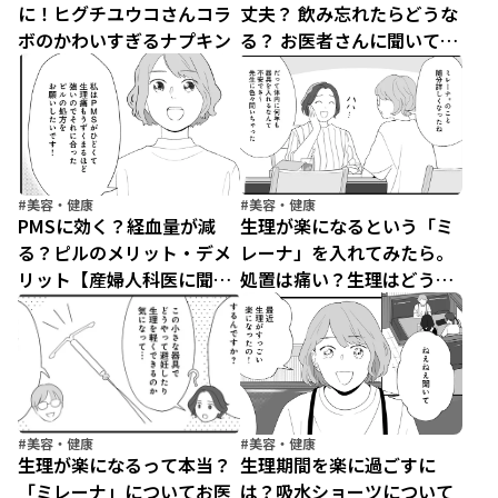
に！ヒグチユウコさんコラ
丈夫？ 飲み忘れたらどうな
ボのかわいすぎるナプキン
る？ お医者さんに聞いてみ
た【産婦人科医に聞く わた
しとカラダの選択肢】
（8）
#美容・健康
#美容・健康
PMSに効く？経血量が減
生理が楽になるという「ミ
る？ピルのメリット・デメ
レーナ」を入れてみたら。
リット【産婦人科医に聞く
処置は痛い？生理はどうな
わたしとカラダの選択肢】
った？【産婦人科医に聞く
（7）
わたしとカラダの選択肢】
（6）
#美容・健康
#美容・健康
生理が楽になるって本当？
生理期間を楽に過ごすに
「ミレーナ」についてお医
は？吸水ショーツについて