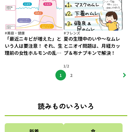
#美容・健康
#フレンズ
「最近ニキビが増えた」と
夏の生理中のいや～なムレ
いう人は要注意！ それ、生
とニオイ問題は、月経カッ
理前の女性ホルモンの乱れ
プ＆布ナプキンで解決！
によるものかも！？
1/2
1
2
読みものいろいろ
新着
食