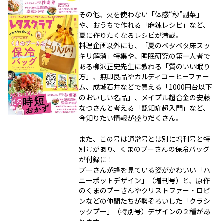
その他、火を使わない「体感“秒”副菜」
や、おうちで作れる「麻辣レシピ」など、
夏に作りたくなるレシピが満載。
料理企画以外にも、「夏のベタベタ床スッ
キリ解消」特集や、睡眠研究の第一人者で
ある柳沢正史先生に教わる「質のいい眠り
方」、無印良品やカルディコーヒーファー
ム、成城石井などで買える「1000円台以下
のおいしい名品」、メイプル超合金の安藤
なつさんと考える「認知症超入門」など、
今知りたい情報が盛りだくさん。
また、この号は通常号とは別に増刊号と特
別号があり、くまのプーさんの保冷バッグ
が付録に！
プーさんが蜂を見ている姿がかわいい「ハ
ニーポットデザイン」（増刊号）と、原作
のくまのプーさんやクリストファー・ロビ
ンなどの仲間たちが勢ぞろいした「クラシ
ックプー」（特別号）デザインの２種があ