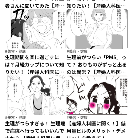
者さんに聞いてみた【産婦
知りたい！【産婦人科医に
人科医に聞く わたしとカラ
聞く わたしとカラダの選択
ダの選択肢】（5）
肢】（4）
#美容・健康
#美容・健康
生理期間を楽に過ごすに
生理前がつらい「PMS」っ
は？月経カップについて知
て？ おりものがずっと出る
りたい！【産婦人科医に聞
のは異常？【産婦人科医に
く わたしとカラダの選択
聞く わたしとカラダの選択
肢】（3）
肢】（2）
#美容・健康
#美容・健康
生理がつらすぎる！ 生理痛
【産婦人科医に聞く！】低
で病院へ行ってもいいんで
用量ピルのメリット・デメ