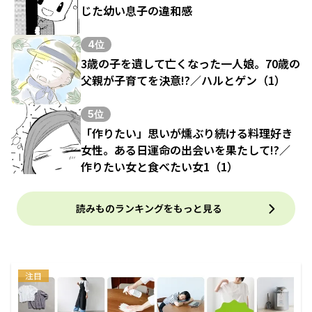
じた幼い息子の違和感
4位
3歳の子を遺して亡くなった一人娘。70歳の
父親が子育てを決意!?／ハルとゲン（1）
5位
「作りたい」思いが燻ぶり続ける料理好き
女性。ある日運命の出会いを果たして!?／
作りたい女と食べたい女1（1）
読みものランキングをもっと見る
注目