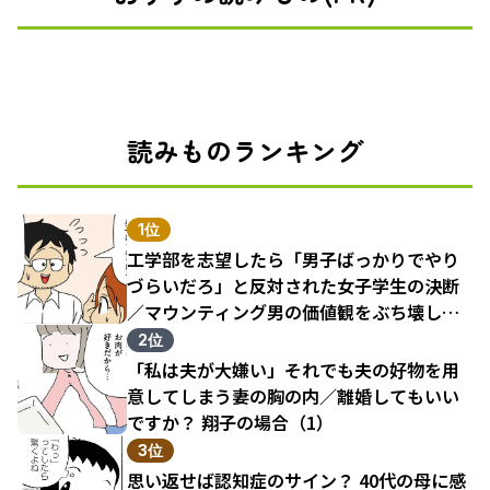
読みものランキング
1位
工学部を志望したら「男子ばっかりでやり
づらいだろ」と反対された女子学生の決断
／マウンティング男の価値観をぶち壊した
結果（1）
2位
「私は夫が大嫌い」それでも夫の好物を用
意してしまう妻の胸の内／離婚してもいい
ですか？ 翔子の場合（1）
3位
思い返せば認知症のサイン？ 40代の母に感