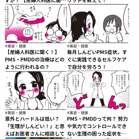
すか？ 【産婦人科医に聞く
リットを教えて！
わたしとカラダの選択肢】
（1）
#美容・健康
#美容・健康
【産婦人科医に聞く！】
毎月しんどいPMS症状。す
PMS・PMDDの治療はどの
ぐに実践できるセルフケア
ように行われるの？
で自分を労ろう！
#美容・健康
#美容・健康
意外とハードルは低い？
PMS・PMDDって何？ 努力
「生理がしんどい！」と思
や気力でコントロールでき
えばお医者さんに相談して
ない生理の困った症状を知