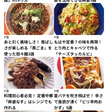
腐」の作り方
菜を活用できる麻婆5選
#食
#食
あと引く美味しさ！ 香ばし
もはや定番？の味を再現！
さが楽しめる「黒ごま」を
とり肉とキャベツで作る
使った担々麺3選
「チーズタッカルビ」
#食
#食
料理初心者必見！ 定番中華
夏バテを吹き飛ばせ！ 辛さ
「麻婆なす」はレンジでも
で食欲が湧く「ピリ辛肉お
作れる
かず」5選