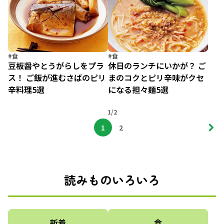
#食
#食
豆板醤やとうがらしをプラ
休日のランチにいかが？ ご
ス！ ご飯が進むさばのピリ
まのコクとピリ辛味がクセ
辛料理5選
になる担々麺5選
1/2
1
2
読みものいろいろ
新着
食