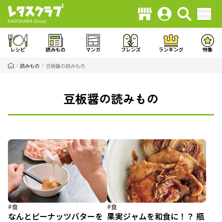
レシピ
読みもの
マンガ
フレンズ
ランキング
特集
読みもの
豆板醤の読みもの
豆板醤の読みもの
#食
#食
なんとピーナッツバターを
果実ジャムを和食に！？ 瓶