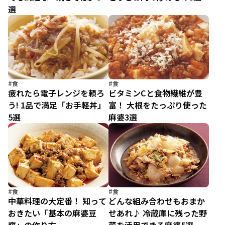
選
#食
#食
疲れたら電子レンジを頼ろ
ビタミンCと食物繊維が豊
う! 1品で満足「お手軽丼」
富！ 大根をたっぷり使った
5選
麻婆3選
#食
#食
中華料理の大定番！ 知って
どんな組み合わせもおまか
おきたい「基本の麻婆豆
せあれ♪ 冷蔵庫に残った野