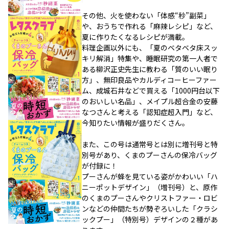
その他、火を使わない「体感“秒”副菜」
や、おうちで作れる「麻辣レシピ」など、
夏に作りたくなるレシピが満載。
料理企画以外にも、「夏のベタベタ床スッ
キリ解消」特集や、睡眠研究の第一人者で
ある柳沢正史先生に教わる「質のいい眠り
方」、無印良品やカルディコーヒーファー
ム、成城石井などで買える「1000円台以下
のおいしい名品」、メイプル超合金の安藤
なつさんと考える「認知症超入門」など、
今知りたい情報が盛りだくさん。
また、この号は通常号とは別に増刊号と特
別号があり、くまのプーさんの保冷バッグ
が付録に！
プーさんが蜂を見ている姿がかわいい「ハ
ニーポットデザイン」（増刊号）と、原作
のくまのプーさんやクリストファー・ロビ
ンなどの仲間たちが勢ぞろいした「クラシ
ックプー」（特別号）デザインの２種があ