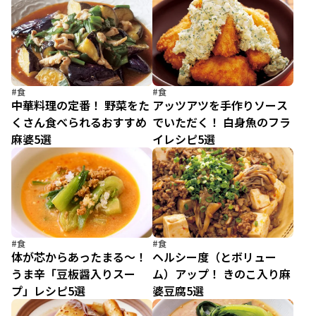
#食
#食
中華料理の定番！ 野菜をた
アッツアツを手作りソース
くさん食べられるおすすめ
でいただく！ 白身魚のフラ
麻婆5選
イレシピ5選
#食
#食
体が芯からあったまる～！
ヘルシー度（とボリュー
うま辛「豆板醤入りスー
ム）アップ！ きのこ入り麻
プ」レシピ5選
婆豆腐5選