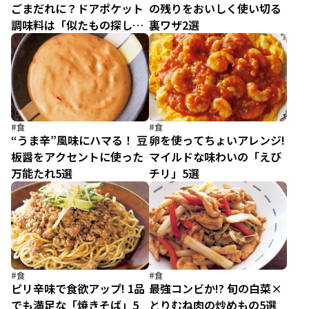
ごまだれに？ドアポケット
の残りをおいしく使い切る
調味料は「似たもの探し」
裏ワザ2選
で使い回そう！
#食
#食
“うま辛”風味にハマる！ 豆
卵を使ってちょいアレンジ!
板醤をアクセントに使った
マイルドな味わいの「えび
万能たれ5選
チリ」5選
#食
#食
ピリ辛味で食欲アップ! 1品
最強コンビか!? 旬の白菜×
でも満足な「焼きそば」5
とりむね肉の炒めもの5選