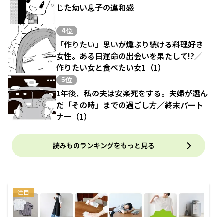
じた幼い息子の違和感
4位
「作りたい」思いが燻ぶり続ける料理好き
女性。ある日運命の出会いを果たして!?／
作りたい女と食べたい女1（1）
5位
1年後、私の夫は安楽死をする。夫婦が選ん
だ「その時」までの過ごし方／終末パート
ナー（1）
読みものランキングをもっと見る
注目