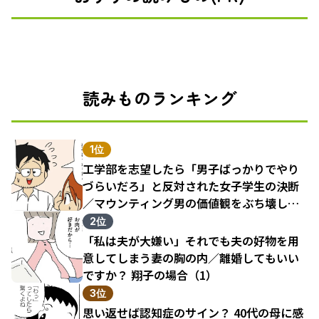
読みものランキング
1位
工学部を志望したら「男子ばっかりでやり
づらいだろ」と反対された女子学生の決断
／マウンティング男の価値観をぶち壊した
結果（1）
2位
「私は夫が大嫌い」それでも夫の好物を用
意してしまう妻の胸の内／離婚してもいい
ですか？ 翔子の場合（1）
3位
思い返せば認知症のサイン？ 40代の母に感