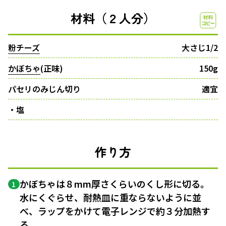
材料（２人分）
粉チーズ
大さじ1/2
かぼちゃ
(正味)
150g
パセリのみじん切り
適宜
・塩
作り方
かぼちゃは８mm厚さくらいのくし形に切る。
1
水にくぐらせ、耐熱皿に重ならないように並
べ、ラップをかけて電子レンジで約３分加熱す
る。