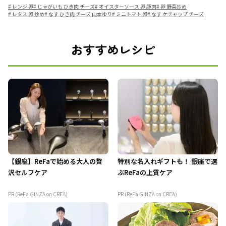
#
レンジ 卵
#
じゃがいも ひき肉 チーズ
#
オイスターソース 卵 豚肉
#
卵 野菜炒め
#
レタス 卵 炒め
#
なす ひき肉 チーズ 山本ゆり
#
ミニトマト 卵
#
なす ケチャップ チーズ
おすすめレシピ
【銀座】ReFaで始める大人の贅
特別な名入れギフトも！ 銀座で選
沢セルフケア
ぶReFaの上質ケア
PR (ReFa GINZA on CREA)
PR (ReFa GINZA on CREA)