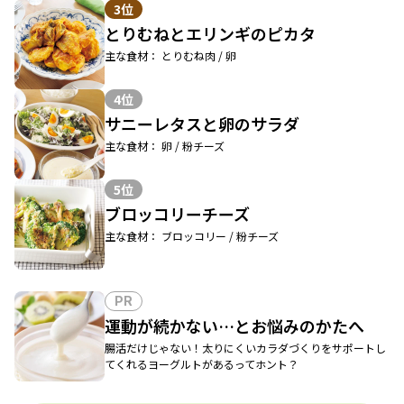
3位
とりむねとエリンギのピカタ
主な食材： とりむね肉 / 卵
4位
サニーレタスと卵のサラダ
主な食材： 卵 / 粉チーズ
5位
ブロッコリーチーズ
主な食材： ブロッコリー / 粉チーズ
PR
運動が続かない…とお悩みのかたへ
腸活だけじゃない！太りにくいカラダづくりをサポートし
てくれるヨーグルトがあるってホント？