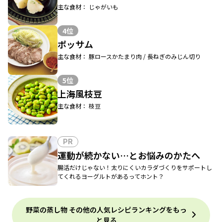
主な食材： じゃがいも
4位
ポッサム
主な食材： 豚ロースかたまり肉 / 長ねぎのみじん切り
5位
上海風枝豆
主な食材： 枝豆
PR
運動が続かない…とお悩みのかたへ
腸活だけじゃない！太りにくいカラダづくりをサポートし
てくれるヨーグルトがあるってホント？
野菜の蒸し物 その他の人気レシピランキングをもっ
と見る