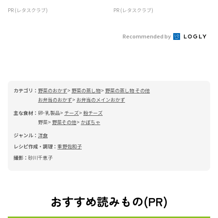
PR (レタスクラブ)
PR (レタスクラブ)
Recommended by
カテゴリ：
野菜のおかず
野菜の蒸し物
野菜の蒸し物 その他
お弁当のおかず
お弁当のメインおかず
主な食材：
卵･乳製品
チーズ
粉チーズ
野菜
野菜その他
かぼちゃ
ジャンル：
洋食
レシピ作成・調理：
重野佐和子
撮影：
砂川千恵子
おすすめ読みもの(PR)