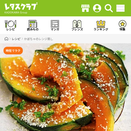
レシピ
読みもの
マンガ
フレンズ
ランキング
特集
レシピ
かぼちゃのレンジ蒸し
時短でラク