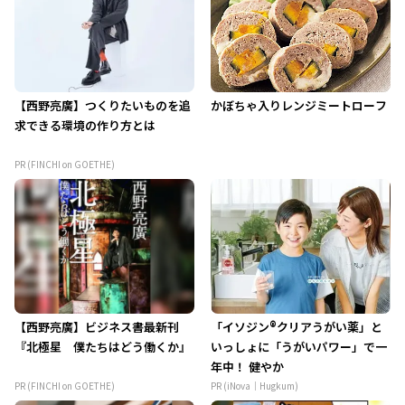
【西野亮廣】つくりたいものを追
かぼちゃ入りレンジミートローフ
求できる環境の作り方とは
PR (FINCHI on GOETHE)
【西野亮廣】ビジネス書最新刊
「イソジン®クリアうがい薬」と
『北極星 僕たちはどう働くか』
いっしょに「うがいパワー」で一
年中！ 健やか
PR (FINCHI on GOETHE)
PR (iNova｜Hugkum)