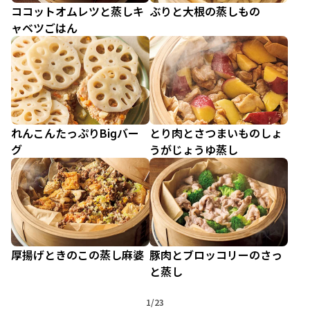
ココットオムレツと蒸しキ
ぶりと大根の蒸しもの
ャベツごはん
れんこんたっぷりBiɡバー
とり肉とさつまいものしょ
グ
うがじょうゆ蒸し
厚揚げときのこの蒸し麻婆
豚肉とブロッコリーのさっ
と蒸し
1/23