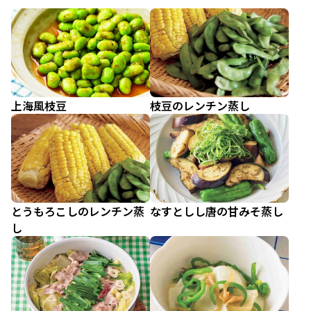
上海風枝豆
枝豆のレンチン蒸し
とうもろこしのレンチン蒸
なすとしし唐の甘みそ蒸し
し