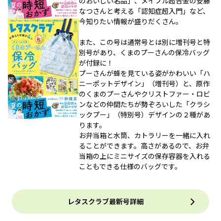
のおいしい名品」、メイプル超合金の安藤
なつさんと考える「認知症超入門」など、
今知りたい情報が盛りだくさん。
また、この号は通常号とは別に増刊号と特
別号があり、くまのプーさんの保冷バッグ
が付録に！
プーさんが蜂を見ている姿がかわいい「ハ
ニーポットデザイン」（増刊号）と、原作
のくまのプーさんやクリストファー・ロビ
ンなどの仲間たちが勢ぞろいした「クラシ
ックプー」（特別号）デザインの２種があ
ります。
お弁当箱と水筒、カトラリーを一緒に入れ
ることができます。高さがあるので、お弁
当箱の上にミニサイズの保存容器を入れる
こともできる仕様のバッグです。
レタスクラブ最新号詳細