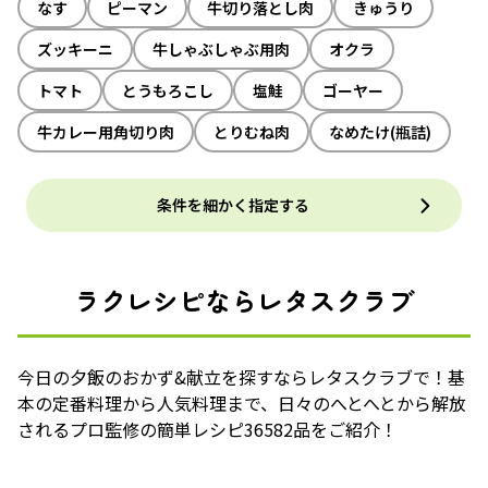
なす
ピーマン
牛切り落とし肉
きゅうり
ズッキーニ
牛しゃぶしゃぶ用肉
オクラ
トマト
とうもろこし
塩鮭
ゴーヤー
牛カレー用角切り肉
とりむね肉
なめたけ(瓶詰)
条件を細かく指定する
ラクレシピならレタスクラブ
今日の夕飯のおかず&献立を探すならレタスクラブで！基
本の定番料理から人気料理まで、日々のへとへとから解放
されるプロ監修の簡単レシピ36582品をご紹介！