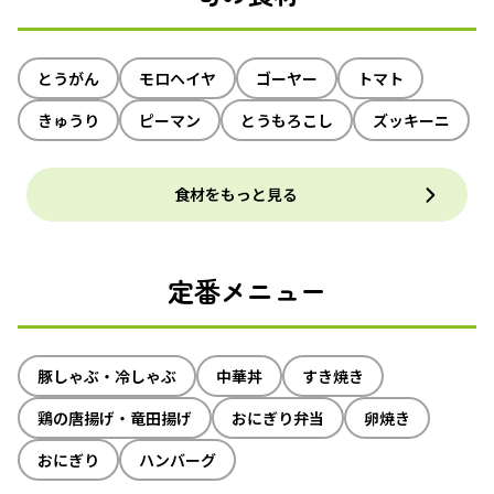
とうがん
モロヘイヤ
ゴーヤー
トマト
きゅうり
ピーマン
とうもろこし
ズッキーニ
食材をもっと見る
定番メニュー
豚しゃぶ・冷しゃぶ
中華丼
すき焼き
鶏の唐揚げ・竜田揚げ
おにぎり弁当
卵焼き
おにぎり
ハンバーグ