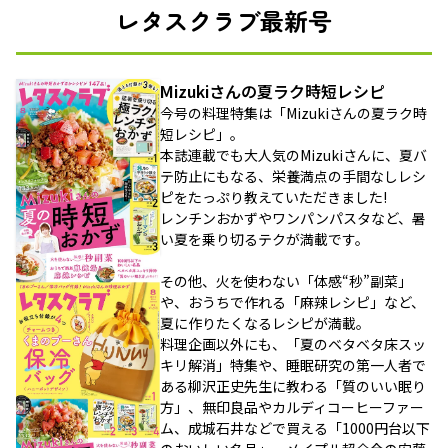
レタスクラブ最新号
Mizukiさんの夏ラク時短レシピ
今号の料理特集は「Mizukiさんの夏ラク時
短レシピ」。
本誌連載でも大人気のMizukiさんに、夏バ
テ防止にもなる、栄養満点の手間なしレシ
ピをたっぷり教えていただきました!
レンチンおかずやワンパンパスタなど、暑
い夏を乗り切るテクが満載です。
その他、火を使わない「体感“秒”副菜」
や、おうちで作れる「麻辣レシピ」など、
夏に作りたくなるレシピが満載。
料理企画以外にも、「夏のベタベタ床スッ
キリ解消」特集や、睡眠研究の第一人者で
ある柳沢正史先生に教わる「質のいい眠り
方」、無印良品やカルディコーヒーファー
ム、成城石井などで買える「1000円台以下