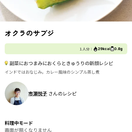
オクラのサブジ
１人分：
29kcal
0.8g
副菜におつまみにおくらときゅうりの新顔レシピ
インドではおなじみ。カレー風味のシンプル蒸し煮
市瀬悦子
さんのレシピ
料理中モード
画面が暗くなりません