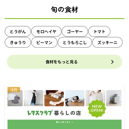
旬の食材
とうがん
モロヘイヤ
ゴーヤー
トマト
きゅうり
ピーマン
とうもろこし
ズッキーニ
食材をもっと見る
注目