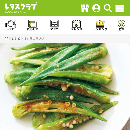
レシピ
読みもの
マンガ
フレンズ
ランキング
特集
レシピ
オクラのサブジ