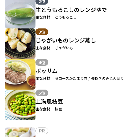
2位
生とうもろこしのレンジゆで
主な食材： とうもろこし
3位
じゃがいものレンジ蒸し
主な食材： じゃがいも
4位
ポッサム
主な食材： 豚ロースかたまり肉 / 長ねぎのみじん切り
5位
上海風枝豆
主な食材： 枝豆
PR