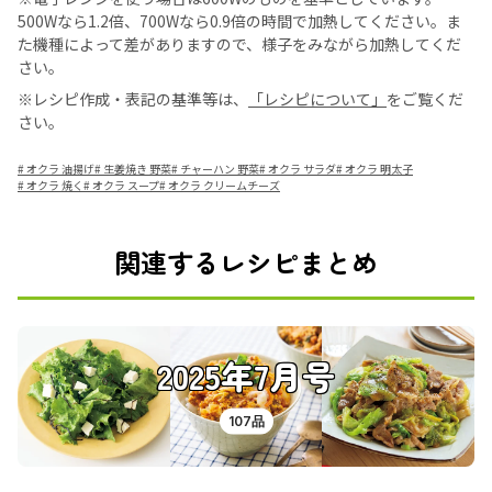
500Wなら1.2倍、700Wなら0.9倍の時間で加熱してください。ま
た機種によって差がありますので、様子をみながら加熱してくだ
さい。
※レシピ作成・表記の基準等は、
「レシピについて」
をご覧くだ
さい。
#
オクラ 油揚げ
#
生姜焼き 野菜
#
チャーハン 野菜
#
オクラ サラダ
#
オクラ 明太子
#
オクラ 焼く
#
オクラ スープ
#
オクラ クリームチーズ
関連するレシピまとめ
2025年7月号
107品