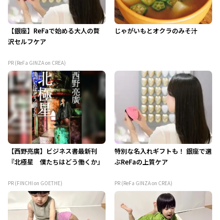
【銀座】ReFaで始める大人の贅
じゃがいもとオクラのみそ汁
沢セルフケア
PR (ReFa GINZA on CREA)
【西野亮廣】ビジネス書最新刊
特別な名入れギフトも！ 銀座で選
『北極星 僕たちはどう働くか』
ぶReFaの上質ケア
PR (FINCHI on GOETHE)
PR (ReFa GINZA on CREA)