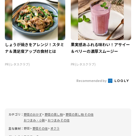
しょうが焼きをアレンジ！スタミ
果実感あふれる味わい！アサイー
ナ＆満足度アップの食材とは
＆ベリーの濃厚スムージー
PR (レタスクラブ)
PR (レタスクラブ)
Recommended by
カテゴリ：
野菜のおかず
野菜の蒸し物
野菜の蒸し物 その他
おつまみ・小鉢
おつまみ その他
主な食材：
野菜
野菜その他
オクラ