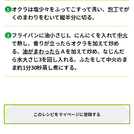
オクラは塩少々をふってこすって洗い、
包丁
でが
1
くのまわりをむいて縦半分に切る。
フライパンに油小さじ1、にんにくを入れて
中火
2
で熱し、香りが立ったらオクラを加えて炒め
る。
油がまわったら
Ａを加えて炒め、なじんだ
ら水大さじ3を回し入れる。ふたをして中火のま
ま約1分30秒蒸し煮にする。
このレシピをマイページに登録する