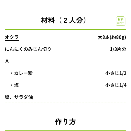
材料（２人分）
オクラ
大8本(約80g)
にんにくのみじん切り
1/3片分
Ａ
・カレー粉
小さじ1/2
・塩
小さじ1/4
塩、サラダ油
作り方