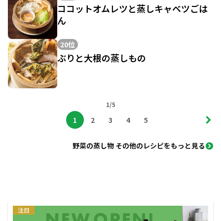
ココットオムレツと蒸しキャベツごは
ん
20位
ぶりと大根の蒸しもの
1/5
1
2
3
4
5
野菜の蒸し物 その他のレシピをもっと見る
注目