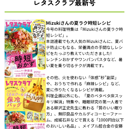
レタスクラブ最新号
Mizukiさんの夏ラク時短レシピ
今号の料理特集は「Mizukiさんの夏ラク時
短レシピ」。
本誌連載でも大人気のMizukiさんに、夏バ
テ防止にもなる、栄養満点の手間なしレシ
ピをたっぷり教えていただきました!
レンチンおかずやワンパンパスタなど、暑
い夏を乗り切るテクが満載です。
その他、火を使わない「体感“秒”副菜」
や、おうちで作れる「麻辣レシピ」など、
夏に作りたくなるレシピが満載。
料理企画以外にも、「夏のベタベタ床スッ
キリ解消」特集や、睡眠研究の第一人者で
ある柳沢正史先生に教わる「質のいい眠り
方」、無印良品やカルディコーヒーファー
ム、成城石井などで買える「1000円台以下
のおいしい名品」、メイプル超合金の安藤