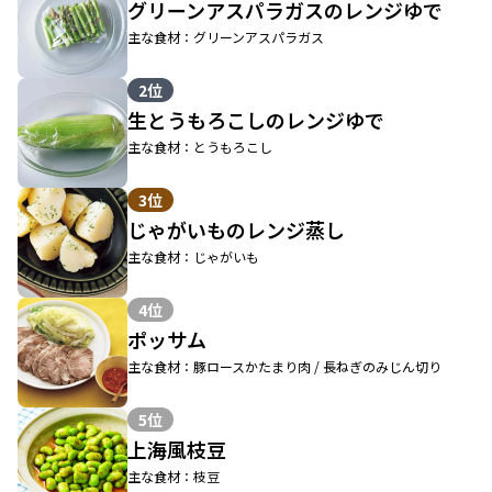
グリーンアスパラガスのレンジゆで
主な食材：グリーンアスパラガス
2位
生とうもろこしのレンジゆで
主な食材：とうもろこし
3位
じゃがいものレンジ蒸し
主な食材：じゃがいも
4位
ポッサム
主な食材：豚ロースかたまり肉 / 長ねぎのみじん切り
5位
上海風枝豆
主な食材：枝豆