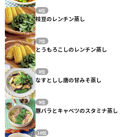
6位
枝豆のレンチン蒸し
7位
とうもろこしのレンチン蒸し
8位
なすとしし唐の甘みそ蒸し
9位
豚バラとキャベツのスタミナ蒸し
10位