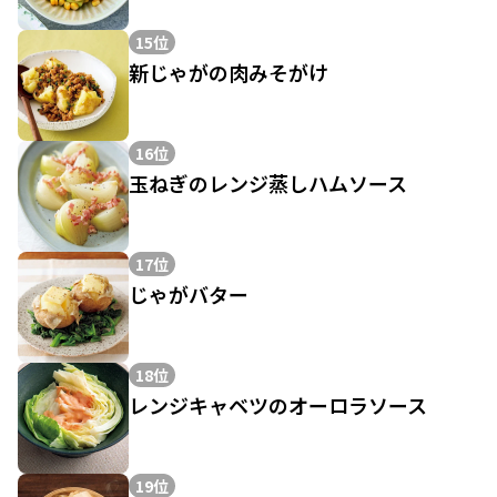
15位
新じゃがの肉みそがけ
16位
玉ねぎのレンジ蒸しハムソース
17位
じゃがバター
18位
レンジキャベツのオーロラソース
19位