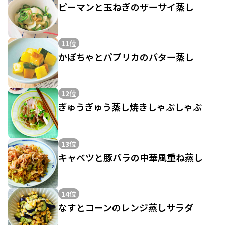
ピーマンと玉ねぎのザーサイ蒸し
11位
かぼちゃとパプリカのバター蒸し
12位
ぎゅうぎゅう蒸し焼きしゃぶしゃぶ
13位
キャベツと豚バラの中華風重ね蒸し
14位
なすとコーンのレンジ蒸しサラダ