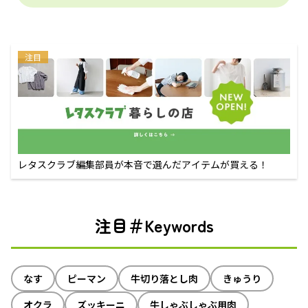
注目
レタスクラブ編集部員が本音で選んだアイテムが買える！
注目＃Keywords
なす
ピーマン
牛切り落とし肉
きゅうり
オクラ
ズッキーニ
牛しゃぶしゃぶ用肉