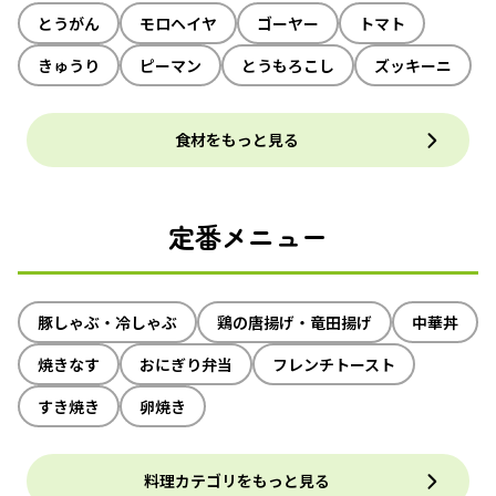
とうがん
モロヘイヤ
ゴーヤー
トマト
きゅうり
ピーマン
とうもろこし
ズッキーニ
食材をもっと見る
定番メニュー
豚しゃぶ・冷しゃぶ
鶏の唐揚げ・竜田揚げ
中華丼
焼きなす
おにぎり弁当
フレンチトースト
すき焼き
卵焼き
料理カテゴリをもっと見る