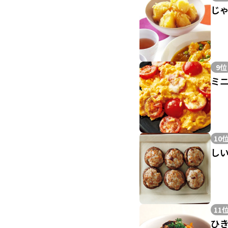
じ
9位
ミ
10
し
11
ひ