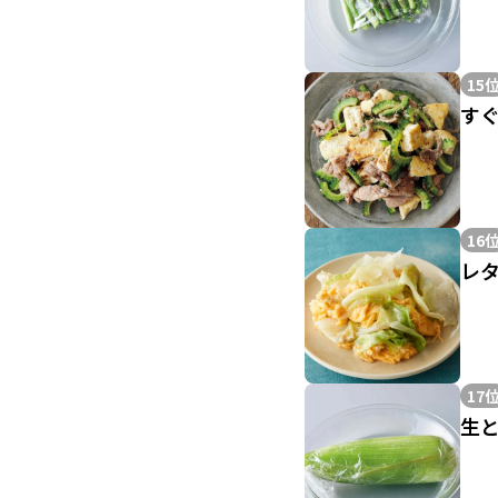
15
す
16
レ
17
生