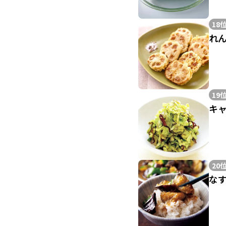
18
れ
19
キ
20
な