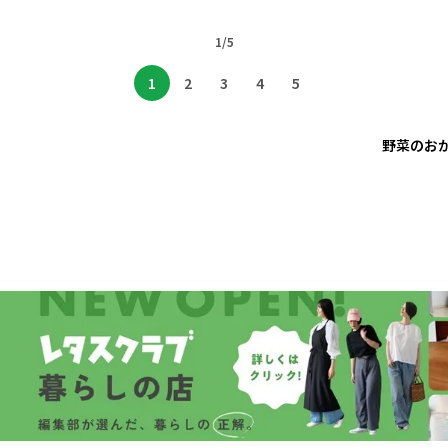
1/5
1
2
3
4
5
野菜のお