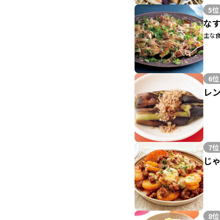
5位
な
主な食
6位
レ
7位
じ
8位