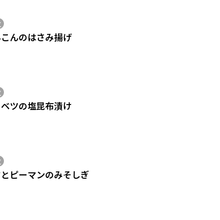
位
んこんのはさみ揚げ
位
ャベツの塩昆布漬け
位
すとピーマンのみそしぎ