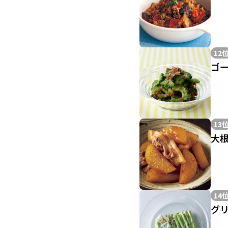
12
ゴ
13
大
14
グ