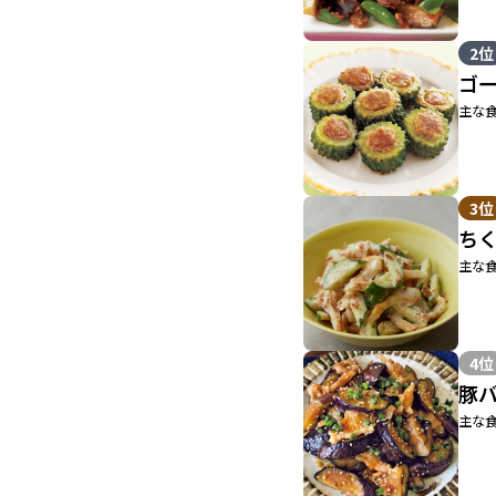
2位
ゴ
主な食
3位
ち
主な食
4位
豚
主な食