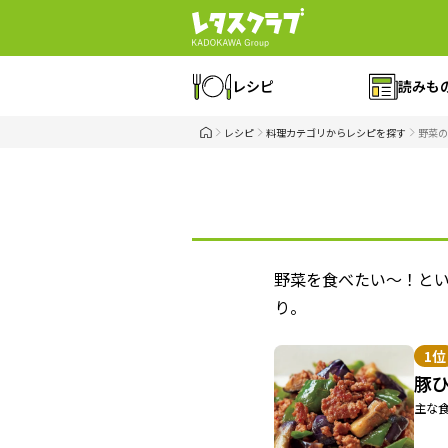
レシピ
読みも
レシピ
料理カテゴリからレシピを探す
野菜の
野菜を食べたい〜！と
り。
1位
豚
主な食