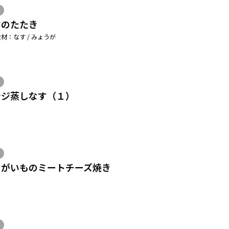
すのたたき
材：なす / みょうが
ンジ蒸しなす（１）
ゃがいものミートチーズ焼き