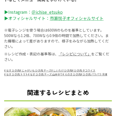
▶Instagram：
＠ichise_etsuko
▶オフィシャルサイト：
市瀬悦子オフィシャルサイト
※電子レンジを使う場合は600Wのものを基準としています。
500Wなら1.2倍、700Wなら0.9倍の時間で加熱してください。ま
た機種によって差がありますので、様子をみながら加熱してくだ
さい。
※レシピ作成・表記の基準等は、
「レシピについて」
をご覧くだ
さい。
#
なす ひき肉
#
じゃがいも ひき肉 チーズ
#
しいたけ ひき肉
#
ひき肉 タコライス
#
なす ひき肉 トマト
#
なす ひき肉 チーズ 山本ゆり
#
えのき ひき肉
#
ひき肉 パラパラ 冷凍
関連するレシピまとめ