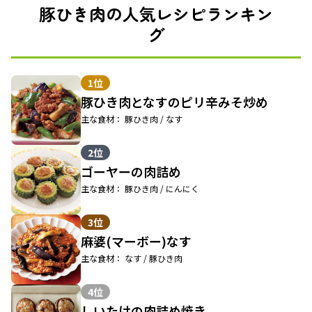
豚ひき肉の人気レシピランキン
グ
1位
豚ひき肉となすのピリ辛みそ炒め
主な食材： 豚ひき肉 / なす
2位
ゴーヤーの肉詰め
主な食材： 豚ひき肉 / にんにく
3位
麻婆(マーボー)なす
主な食材： なす / 豚ひき肉
4位
しいたけの肉詰め焼き