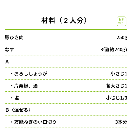
材料（２人分）
豚ひき肉
250g
なす
3個(約240g)
Ａ
・おろししょうが
小さじ1
・片栗粉、酒
各大さじ1
・塩
小さじ1/3
Ｂ〈混ぜる〉
・万能ねぎの小口切り
3本分