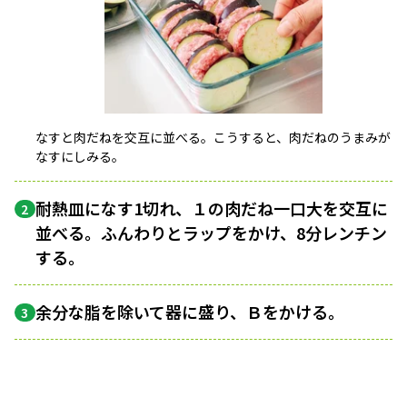
なすと肉だねを交互に並べる。こうすると、肉だねのうまみが
なすにしみる。
耐熱皿になす1切れ、１の肉だね一口大を交互に
2
並べる。ふんわりとラップをかけ、8分レンチン
する。
余分な脂を除いて器に盛り、Ｂをかける。
3