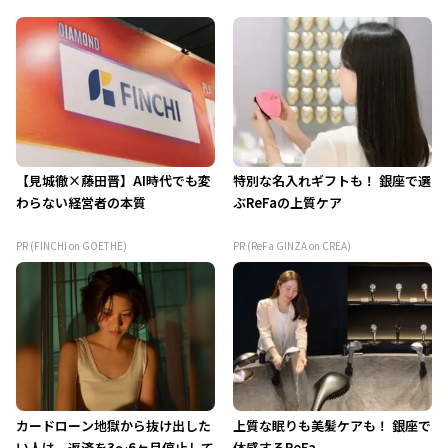
【見城徹×藤田晋】AI時代でも変
特別な名入れギフトも！ 銀座で選
わらない経営者の本質
ぶReFaの上質ケア
PR (FINCHI on GOETHE)
PR (ReFa GINZA on CREA)
カードローン地獄から抜け出した
上質な眠りも美髪ケアも！ 銀座で
い人は、返済を3～6ヶ月停止して
体感するReFa