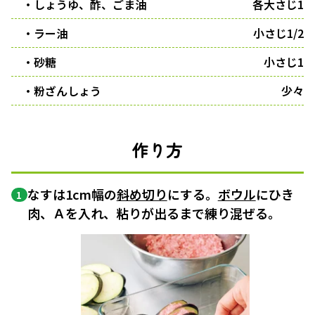
・しょうゆ、酢、ごま油
各大さじ1
・ラー油
小さじ1/2
・砂糖
小さじ1
・粉ざんしょう
少々
作り方
なすは1cm幅の
斜め切り
にする。
ボウル
にひき
1
肉、Ａを入れ、粘りが出るまで練り混ぜる。