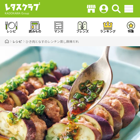
レシピ
読みもの
マンガ
フレンズ
ランキング
特集
レシピ
ひき肉となすのレンチン蒸し麻辣だれ