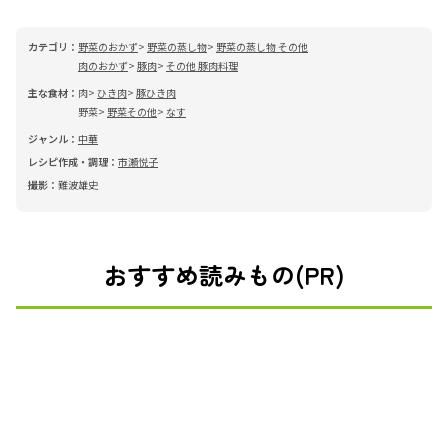
カテゴリ：
野菜のおかず
野菜の蒸し物
野菜の蒸し物 その他
肉のおかず
豚肉
その他 豚肉料理
主な食材：
肉
ひき肉
豚ひき肉
野菜
野菜その他
なす
ジャンル：
中華
レシピ作成・調理：
市瀬悦子
撮影：
難波雄史
おすすめ読みもの(PR)