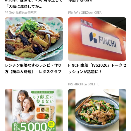
『大幅に減額してか...
PR (渋谷法務総合事務所)
PR (ReFa GINZA on CREA)
レンチン麻婆なすのレシピ・作り
FINCHI主催「IVS2026」トークセ
方【簡単＆時短】 - レタスクラブ
ッションが話題に！
PR (FINCHI on GOETHE)