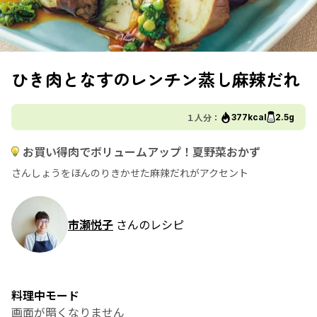
ひき肉となすのレンチン蒸し麻辣だれ
１人分：
377kcal
2.5g
お買い得肉でボリュームアップ！夏野菜おかず
さんしょうをほんのりきかせた麻辣だれがアクセント
市瀬悦子
さんのレシピ
料理中モード
画面が暗くなりません