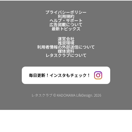
プライバシーポリシー
利用規約
ヘルプ・サポート
広告掲載について
最新トピックス
運営会社
推奨環境
利用者情報の外部送信について
媒体資料
レタスクラブについて
毎日更新！インスタもチェック！
レタスクラブ © KADOKAWA LifeDesign. 2026