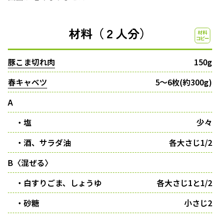
材料（２人分）
豚こま切れ肉
150g
春キャベツ
5～6枚(約300g)
A
・塩
少々
・酒、サラダ油
各大さじ1/2
B〈混ぜる〉
・白すりごま、しょうゆ
各大さじ1と1/2
・砂糖
小さじ2