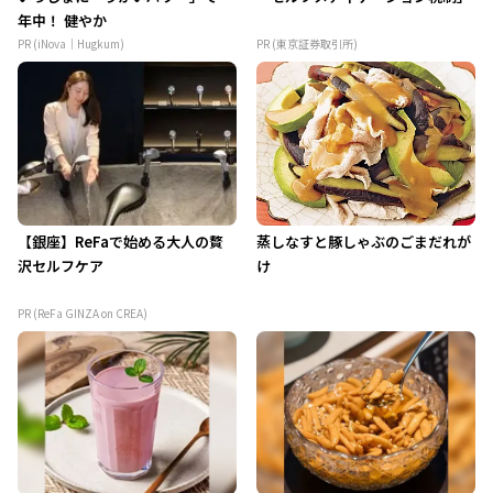
年中！ 健やか
PR (iNova｜Hugkum)
PR (東京証券取引所)
【銀座】ReFaで始める大人の贅
蒸しなすと豚しゃぶのごまだれが
沢セルフケア
け
PR (ReFa GINZA on CREA)