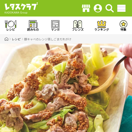
レシピ
読みもの
マンガ
フレンズ
ランキング
特集
レシピ
豚キャベのレンジ蒸しごまだれがけ