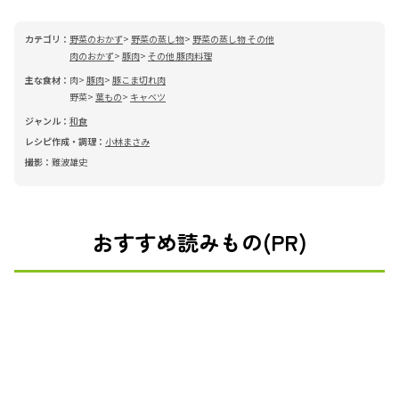
カテゴリ：
野菜のおかず
野菜の蒸し物
野菜の蒸し物 その他
肉のおかず
豚肉
その他 豚肉料理
主な食材：
肉
豚肉
豚こま切れ肉
野菜
葉もの
キャベツ
ジャンル：
和食
レシピ作成・調理：
小林まさみ
撮影：
難波雄史
おすすめ読みもの(PR)