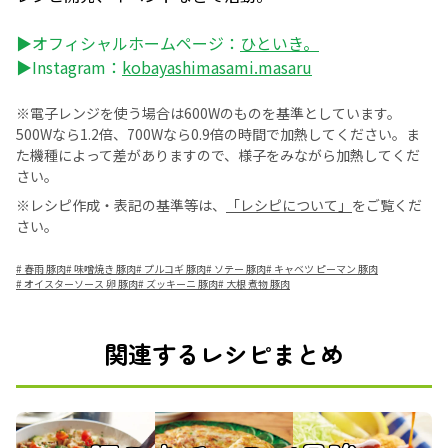
▶オフィシャルホームページ：
ひといき。
▶Instagram：
kobayashimasami.masaru
※電子レンジを使う場合は600Wのものを基準としています。
500Wなら1.2倍、700Wなら0.9倍の時間で加熱してください。ま
た機種によって差がありますので、様子をみながら加熱してくだ
さい。
※レシピ作成・表記の基準等は、
「レシピについて」
をご覧くだ
さい。
#
春雨 豚肉
#
味噌焼き 豚肉
#
プルコギ 豚肉
#
ソテー 豚肉
#
キャベツ ピーマン 豚肉
#
オイスターソース 卵 豚肉
#
ズッキーニ 豚肉
#
大根 煮物 豚肉
関連するレシピまとめ