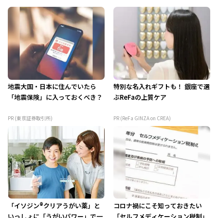
地震大国・日本に住んでいたら
特別な名入れギフトも！ 銀座で選
「地震保険」に入っておくべき？
ぶReFaの上質ケア
PR (東京証券取引所)
PR (ReFa GINZA on CREA)
「イソジン®クリアうがい薬」と
コロナ禍にこそ知っておきたい
いっしょに「うがいパワー」で一
「セルフメディケーション税制」