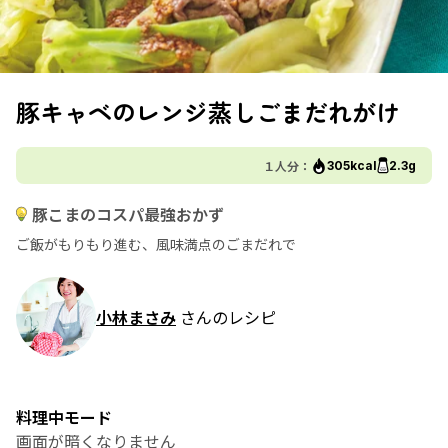
豚キャベのレンジ蒸しごまだれがけ
１人分：
305kcal
2.3g
豚こまのコスパ最強おかず
ご飯がもりもり進む、風味満点のごまだれで
小林まさみ
さんのレシピ
料理中モード
画面が暗くなりません