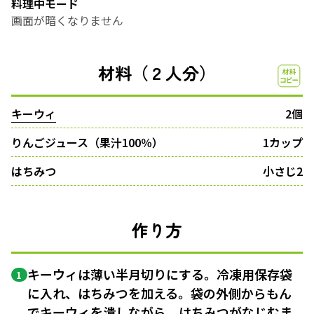
料理中モード
画面が暗くなりません
材料（２人分）
キーウィ
2個
りんごジュース（果汁100％）
1カップ
はちみつ
小さじ2
作り方
キーウィは薄い半月切りにする。冷凍用保存袋
1
に入れ、はちみつを加える。袋の外側からもん
でキーウィを潰しながら、はちみつがなじむま