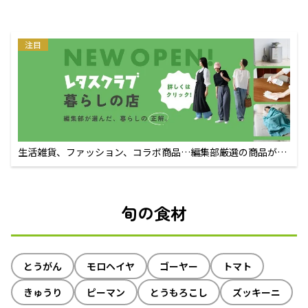
注目
生活雑貨、ファッション、コラボ商品…編集部厳選の商品が買
えるECサイト
旬の食材
とうがん
モロヘイヤ
ゴーヤー
トマト
きゅうり
ピーマン
とうもろこし
ズッキーニ