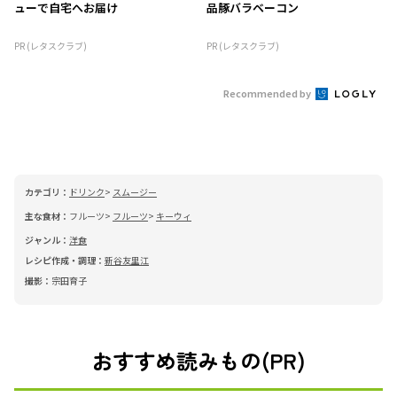
ューで自宅へお届け
品豚バラベーコン
PR (レタスクラブ)
PR (レタスクラブ)
Recommended by
カテゴリ：
ドリンク
スムージー
主な食材：
フルーツ
フルーツ
キーウィ
ジャンル：
洋食
レシピ作成・調理：
新谷友里江
撮影：
宗田育子
おすすめ読みもの(PR)