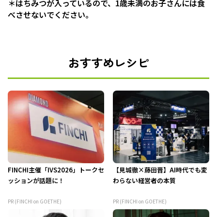
＊はちみつが入っているので、1歳未満のお子さんには食
べさせないでください。
おすすめレシピ
FINCHI主催「IVS2026」トークセ
【見城徹×藤田晋】AI時代でも変
ッションが話題に！
わらない経営者の本質
PR (FINCHI on GOETHE)
PR (FINCHI on GOETHE)