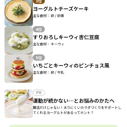
3位
ヨーグルトチーズケーキ
主な食材： 卵 / 卵黄
4位
すりおろしキーウィ杏仁豆腐
主な食材： キーウィ
5位
いちごとキーウィのピンチョス風
主な食材： 卵 / 牛乳
PR
運動が続かない…とお悩みのかたへ
腸活だけじゃない！太りにくいカラダづくりをサポートし
てくれるヨーグルトがあるってホント？