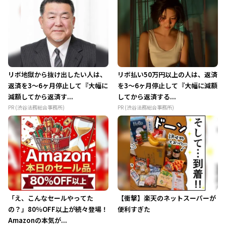
リボ地獄から抜け出したい人は、
リボ払い50万円以上の人は、返済
返済を3～6ヶ月停止して『大幅に
を3～6ヶ月停止して『大幅に減額
減額してから返済す...
してから返済する...
PR (渋谷法務総合事務所)
PR (渋谷法務総合事務所)
「え、こんなセールやってた
【衝撃】楽天のネットスーパーが
の？」80％OFF以上が続々登場！
便利すぎた
Amazonの本気が...