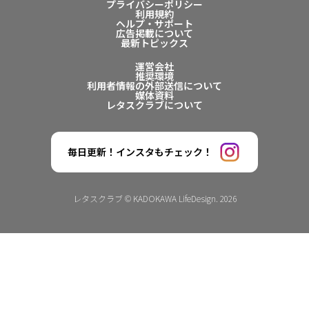
プライバシーポリシー
利用規約
ヘルプ・サポート
広告掲載について
最新トピックス
運営会社
推奨環境
利用者情報の外部送信について
媒体資料
レタスクラブについて
毎日更新！インスタもチェック！
レタスクラブ © KADOKAWA LifeDesign. 2026