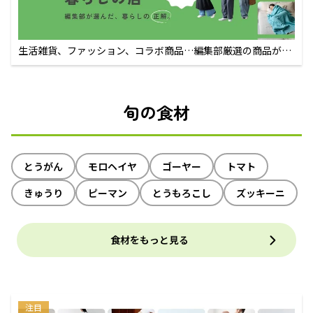
生活雑貨、ファッション、コラボ商品…編集部厳選の商品が買
えるECサイト
旬の食材
とうがん
モロヘイヤ
ゴーヤー
トマト
きゅうり
ピーマン
とうもろこし
ズッキーニ
食材をもっと見る
注目