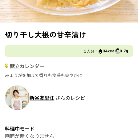
切り干し大根の甘辛漬け
１人分：
34kcal
0.7g
献立カレンダー
みょうがを加えて香りも食感も爽やかに
新谷友里江
さんのレシピ
料理中モード
画面が暗くなりません