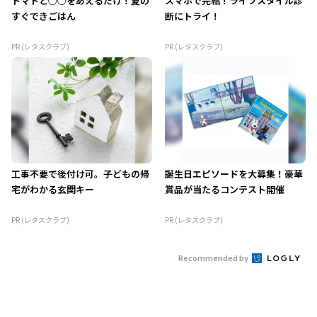
トマトと○○をあえるだけ！夏の
スマホで完結！ライフスタイル診
すぐできごはん
断にトライ！
PR (レタスクラブ)
PR (レタスクラブ)
工事不要で後付け可。子どもの帰
誕生日エピソードを大募集！豪華
宅がわかる玄関キー
賞品が当たるコンテスト開催
PR (レタスクラブ)
PR (レタスクラブ)
Recommended by