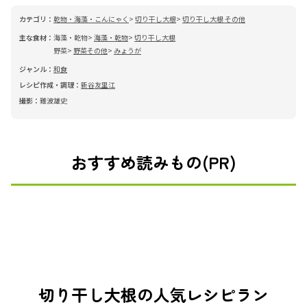
カテゴリ：
乾物・海藻・こんにゃく
切り干し大根
切り干し大根 その他
主な食材：
海藻・乾物
海藻・乾物
切り干し大根
野菜
野菜その他
みょうが
ジャンル：
和食
レシピ作成・調理：
新谷友里江
撮影：
難波雄史
おすすめ読みもの(PR)
切り干し大根の人気レシピラン