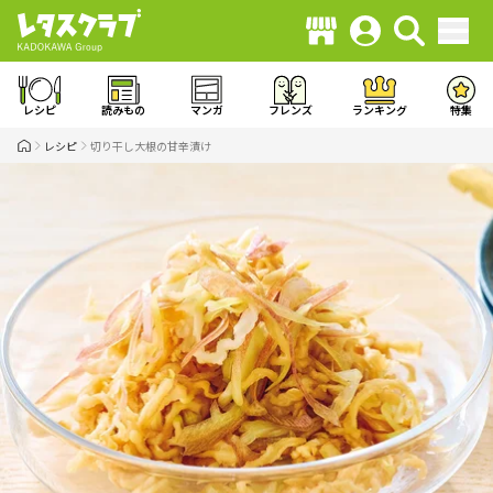
レシピ
読みもの
マンガ
フレンズ
ランキング
特集
レシピ
切り干し大根の甘辛漬け