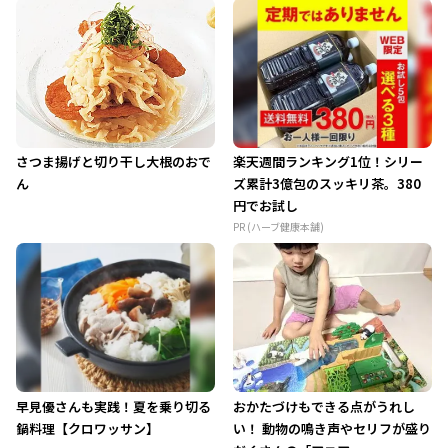
さつま揚げと切り干し大根のおで
楽天週間ランキング1位！シリー
ん
ズ累計3億包のスッキリ茶。380
円でお試し
PR (ハーブ健康本舗)
早見優さんも実践！夏を乗り切る
おかたづけもできる点がうれし
鍋料理【クロワッサン】
い！ 動物の鳴き声やセリフが盛り