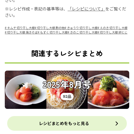
さい。
※レシピ作成・表記の基準等は、
「レシピについて」
をご覧くだ
さい。
#
キムチ 切り干し大根
#
切り干し大根 酢の物
#
きゅうり 切り干し大根
#
えのき 切り干し大根
#
切り干し大根 焼きそば
#
もずく 切り干し大根
#
きのこ 切り干し大根
#
切り干し大根 卵とじ
関連するレシピまとめ
2025年8月号
92品
レシピまとめをもっと見る