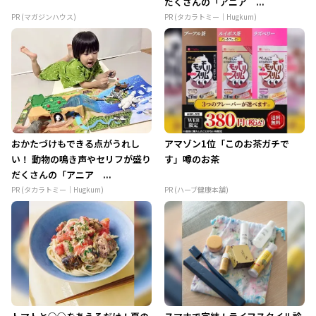
だくさんの「アニア ...
PR (マガジンハウス)
PR (タカラトミー｜Hugkum)
おかたづけもできる点がうれし
アマゾン1位「このお茶ガチで
い！ 動物の鳴き声やセリフが盛り
す」噂のお茶
だくさんの「アニア ...
PR (タカラトミー｜Hugkum)
PR (ハーブ健康本舗)